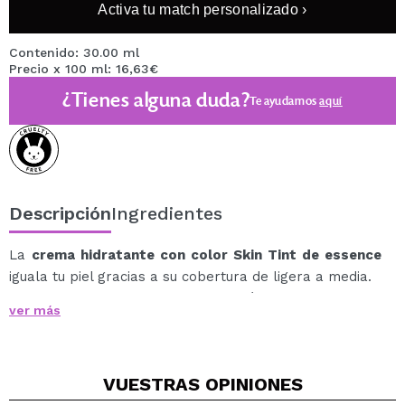
Activa tu match personalizado ›
Contenido: 30.00 ml
Precio x 100 ml: 16,63€
¿Tienes alguna duda?
Te ayudamos
aquí
Descripción
Ingredientes
La
crema hidratante con color Skin Tint de essence
iguala tu piel gracias a su cobertura de ligera a media.
Al mismo tiempo, es superligero y cómodo.
ver más
Este tinte de piel es la versión ligera de la base y no
obstruye los poros.
Es hidratante y sus ingredientes veganos incluyen aloe
VUESTRAS
OPINIONES
vera y ácido hialurónico.