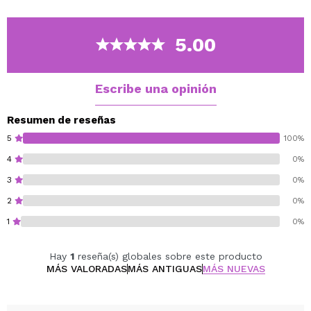
Según la ocasión y tu estado de ánimo, puedes
aumentar la cobertura del tinte como quieras.
Con SPF 30 que protege la piel del sol.
5.00
Gluten free.
Cruelty free.
Escribe una opinión
Vegan.
Resumen de reseñas
5
100%
4
0%
3
0%
2
0%
1
0%
Hay
1
reseña(s) globales sobre este producto
MÁS VALORADAS
MÁS ANTIGUAS
MÁS NUEVAS