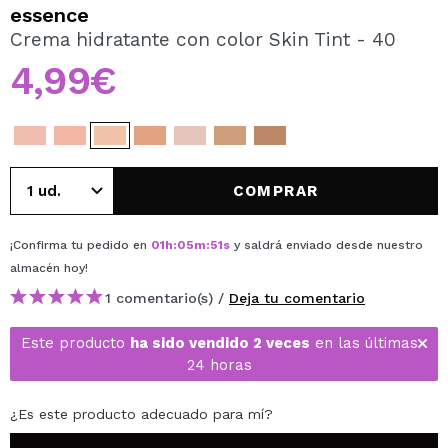
QUIERO REGISTRARME
essence
Crema hidratante con color Skin Tint - 40
Al crear una cuenta en Maquillalia.com podrás realizar
tus compras rápidamente, revisar el estado de tus
4,99€
pedidos y consultar tus operaciones anteriores.
CREAR CUENTA
COMPRAR
¡Confirma tu pedido en
01
h
:
05
m
:
51
s
y saldrá enviado desde nuestro
almacén
hoy
!
1 comentario(s) /
Deja tu comentario
Este producto
ha sido vendido 2 veces
en las últimas
24 horas
¿Es este producto adecuado para mí?