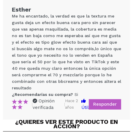
Esther
Me ha encantado, la verdad es que la textura me
gusta deja un efecto buena cara pero sin parecer
que vas apenas maquillada, la cobertura es media
no es tan baja como me esperaba así que me gusta
y el efecto es tipo glow efecto buena cara así que
si buscáis algo mate no os lo compréis,lo único que
el tono que yo necesito no lo venden en España
que sería el 50 por lo que he visto en TikTok y este
Compartir un vídeo o una foto
40 me queda muy claro entonces la única opción
Tu vídeo podría ser el primero. Imagínatelo...
será comprarme el 70 y mezclarlo porque lo he
combinado con otras bbcreams y entonces altera el
resultado
¿Recomendarías su compra?
Si
No
¿Recomendarías su compra?
Si
5/5
Opinión
Hace 2
Responder
|
|
verificada
Útil
años
ENVIAR
¿QUIERES VER ESTE PRODUCTO EN
ACCIÓN?