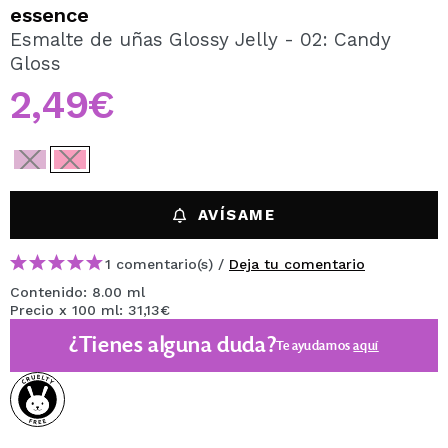
QUIERO REGISTRARME
essence
Esmalte de uñas Glossy Jelly - 02: Candy
Al crear una cuenta en Maquillalia.com podrás realizar
Gloss
tus compras rápidamente, revisar el estado de tus
pedidos y consultar tus operaciones anteriores.
2,49€
CREAR CUENTA
AVÍSAME
1 comentario(s) /
Deja tu comentario
Contenido: 8.00 ml
Precio x 100 ml: 31,13€
¿Tienes alguna duda?
Te ayudamos
aquí