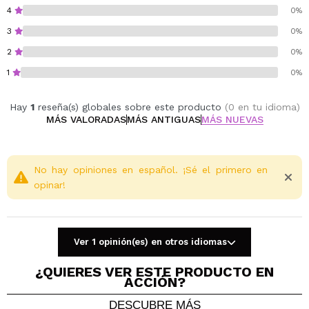
4
0%
3
0%
2
0%
1
0%
Hay
1
reseña(s) globales sobre este producto
(0 en tu idioma)
MÁS VALORADAS
MÁS ANTIGUAS
MÁS NUEVAS
No hay opiniones en español. ¡Sé el primero en
opinar!
Ver 1 opinión(es) en otros idiomas
¿QUIERES VER ESTE PRODUCTO EN
ACCIÓN?
DESCUBRE MÁS