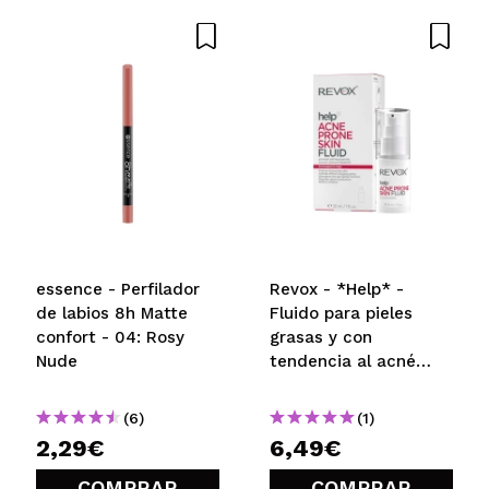
essence - Perfilador
Revox - *Help* -
de labios 8h Matte
Fluido para pieles
confort - 04: Rosy
grasas y con
Nude
tendencia al acné
Acne Prone Skin
(6)
(1)
2,29€
6,49€
COMPRAR
COMPRAR