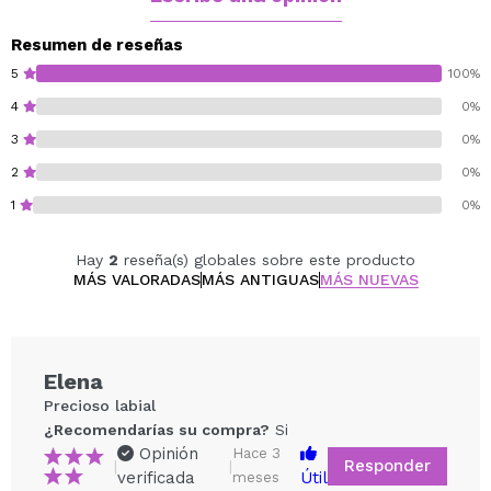
Resumen de reseñas
5
100%
4
0%
3
0%
2
0%
1
0%
Hay
2
reseña(s) globales sobre este producto
MÁS VALORADAS
MÁS ANTIGUAS
MÁS NUEVAS
Elena
Precioso labial
¿Recomendarías su compra?
Si
Opinión
Hace 3
Responder
|
|
verificada
Útil
meses