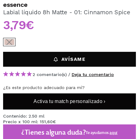
QUIERO REGISTRARME
essence
Labial líquido 8h Matte - 01: Cinnamon Spice
Al crear una cuenta en Maquillalia.com podrás realizar
tus compras rápidamente, revisar el estado de tus
3,79€
pedidos y consultar tus operaciones anteriores.
CREAR CUENTA
AVÍSAME
2 comentario(s) /
Deja tu comentario
¿Es este producto adecuado para mí?
Activa tu match personalizado ›
Contenido: 2.50 ml
Precio x 100 ml: 151,60€
¿Tienes alguna duda?
Te ayudamos
aquí