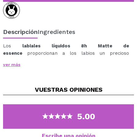
Descripción
Ingredientes
Los
labiales líquidos 8h Matte de
essence
proporcionan a los labios un precioso
acabado mate sin resecarlos.
ver más
Su textura ofrece una gran cobertura y un rendimiento
del color instantáneo para un efecto de color intenso y
duradero hasta 8 horas.
VUESTRAS
OPINIONES
Gracias a su aplicador de forma especial, este labial
puede aplicarse con facilidad y precisión para
conseguir un acabado resistente al agua y a prueba de
besos.
5.00
Disponible en una amplia gama de tonos, elige tus
favoritos.
Escribe una opinión