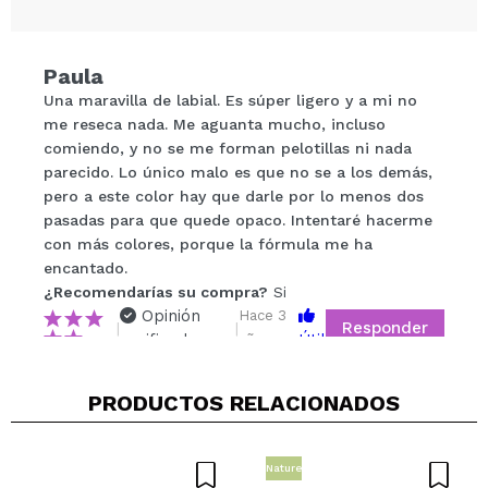
Paula
Compartir un vídeo o una foto
Una maravilla de labial. Es súper ligero y a mi no
Tu vídeo podría ser el primero. Imagínatelo...
me reseca nada. Me aguanta mucho, incluso
comiendo, y no se me forman pelotillas ni nada
parecido. Lo único malo es que no se a los demás,
¿Recomendarías su compra?
Si
No
pero a este color hay que darle por lo menos dos
5/5
pasadas para que quede opaco. Intentaré hacerme
con más colores, porque la fórmula me ha
encantado.
ENVIAR
¿Recomendarías su compra?
Si
Opinión
Hace 3
Responder
|
|
verificada
Útil
años
PRODUCTOS RELACIONADOS
Nature