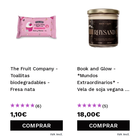
The Fruit Company -
Book and Glow -
Toallitas
*Mundos
biodegradables -
Extraordinarios* -
Fresa nata
Vela de soja vegana -
Rhysand
(6)
(5)
1,10€
18,00€
COMPRAR
COMPRAR
IVA Incl.
IVA Incl.