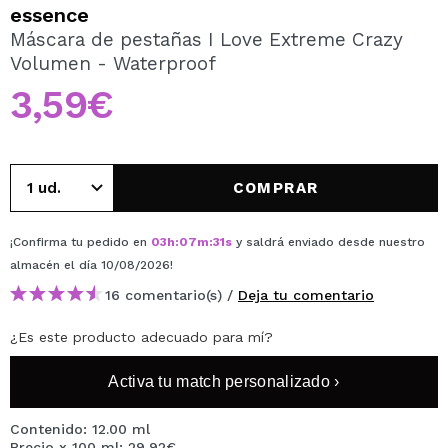
QUIERO REGISTRARME
essence
Máscara de pestañas I Love Extreme Crazy
Al crear una cuenta en Maquillalia.com podrás realizar
Volumen - Waterproof
tus compras rápidamente, revisar el estado de tus
pedidos y consultar tus operaciones anteriores.
3,59€
CREAR CUENTA
COMPRAR
¡Confirma tu pedido en
03
h
:
07
m
:
31
s
y saldrá enviado desde nuestro
almacén
el día 10/08/2026
!
16 comentario(s) /
Deja tu comentario
¿Es este producto adecuado para mí?
Activa tu match personalizado ›
Contenido: 12.00 ml
Precio x 100 ml: 29,92€