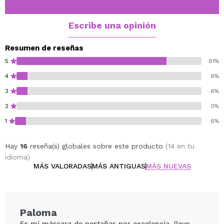
Cruelty free.
Vegan.
Escribe una opinión
Resumen de reseñas
5
81%
4
6%
3
6%
2
0%
1
6%
Hay
16
reseña(s) globales sobre este producto
(14 en tu
idioma)
MÁS VALORADAS
MÁS ANTIGUAS
MÁS NUEVAS
Paloma
Es mi máscara de pestañas por excelencia, llevo