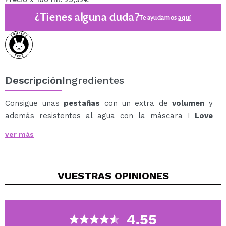
¿Tienes alguna duda?
Te ayudamos
aquí
Descripción
Ingredientes
Consigue unas
pestañas
con un extra de
volumen
y
además resistentes al agua con la máscara I
Love
Extreme Crazy Volumen
de
essence
.
ver más
Esta
máscara de pestañas
tiene un gupillón extra
grande, que llega a todas las pestañas para aportar
un extra de volumen e intensidad de una sola pasada.
VUESTRAS
OPINIONES
Su fórmula es
resistente al agua
y podrás llevarla
cómodamente durante horas.
Aporta un volumen extremo y su fórmula es negra
intensa.
4.55