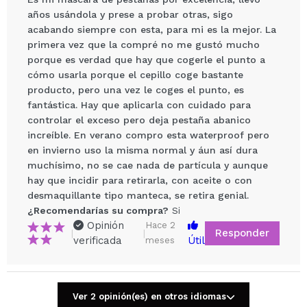
años usándola y prese a probar otras, sigo
acabando siempre con esta, para mi es la mejor. La
primera vez que la compré no me gustó mucho
porque es verdad que hay que cogerle el punto a
cómo usarla porque el cepillo coge bastante
producto, pero una vez le coges el punto, es
fantástica. Hay que aplicarla con cuidado para
Compartir un vídeo o una foto
controlar el exceso pero deja pestaña abanico
Tu vídeo podría ser el primero. Imagínatelo...
increíble. En verano compro esta waterproof pero
en invierno uso la misma normal y áun así dura
muchísimo, no se cae nada de partícula y aunque
¿Recomendarías su compra?
Si
No
hay que incidir para retirarla, con aceite o con
5/5
desmaquillante tipo manteca, se retira genial.
¿Recomendarías su compra?
Si
ENVIAR
Opinión
Hace 2
Responder
|
|
verificada
Útil
meses
Natalia
Ver 2 opinión(es) en otros idiomas