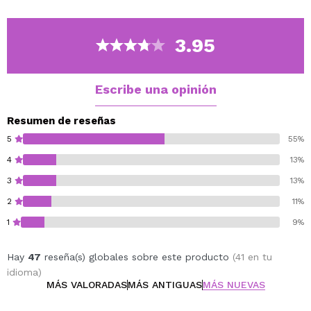
3.95
Escribe una opinión
Resumen de reseñas
5
55%
4
13%
3
13%
2
11%
1
9%
Hay
47
reseña(s) globales sobre este producto
(41 en tu
idioma)
MÁS VALORADAS
MÁS ANTIGUAS
MÁS NUEVAS