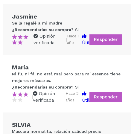
Jasmine
Se la regalé a mi madre
¿Recomendarías su compra?
Si
Opinión
Hace 1
Responder
|
|
verificada
Útil
año
María
Compartir un vídeo o una foto
Ni fú, ni fá, no está mal pero para mí essence tiene
Tu vídeo podría ser el primero. Imagínatelo...
mejores máscaras.
¿Recomendarías su compra?
Si
Opinión
Hace 2
Responder
|
|
¿Recomendarías su compra?
Si
No
verificada
Útil
años
5/5
ENVIAR
SILVIA
Mascara normalita, relación calidad precio