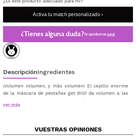
¿Es este producto adecuado para mí?
Activa tu match personalizado ›
¿Tienes alguna duda?
Te ayudamos
aquí
Descripción
Ingredientes
¡Volumen volumen, y más volumen! El cepillo enorme
de la máscara de pestañas get BIG1 da volumen a las
pestañas, llegando incluso a las más cortas. ¡No hace
ver más
grumos, es una máscara ligera para un look super
cool!
VUESTRAS
OPINIONES