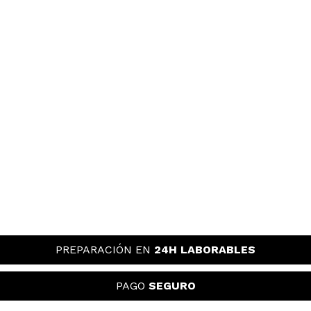
Elizabeth
Demasiado liquido,me mancha la zona de la ojera
cada pocas horas. He tenido que dejar el bote
abierto muchas horas para que se seque lo
suficiente para dejar un resultado decente, porque
me hacia pegotes y me dejaba las pestañas juntas y
apelmazadas. Ahora mas seca es mas manejable,
aun mancha aunque menos, y las separa y peina
mucho mejor pero no alarga mucho
¿Recomendarías su compra?
No
Responder
Útil
|
Hace 6 años
Aura
Bien
PREPARACIÓN EN
24H LABORABLES
¿Recomendarías su compra?
Si
Responder
Útil
|
Hace 6 años
PAGO
SEGURO