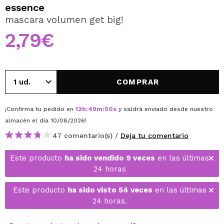
QUIERO REGISTRARME
essence
mascara volumen get big!
Al crear una cuenta en Maquillalia.com podrás realizar
tus compras rápidamente, revisar el estado de tus
2,79€
pedidos y consultar tus operaciones anteriores.
CREAR CUENTA
COMPRAR
¡Confirma tu pedido en
12
h
:
49
m
:
50
s
y saldrá enviado desde nuestro
almacén
el día 10/08/2026
!
47 comentario(s) /
Deja tu comentario
Este producto
ha sido vendido 9 veces
en las últimas
24 horas
Este producto
ha sido visto 54 veces
en las últimas
24 horas.