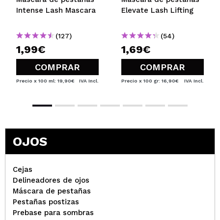
Fabiana
Intense Lash Mascara
Elevate Lash Lifting
Un mascara medio
¿Recomendarías su compra?
Si
(127)
(54)
Responder
Útil
|
Hace 4 años
1,99€
1,69€
COMPRAR
COMPRAR
Precio x 100 ml: 19,90€
IVA Incl.
Precio x 100 gr: 16,90€
IVA Incl.
Tatiana
Algo de volumen deja, por el precio que tiene está
bastante bien.
¿Recomendarías su compra?
Si
Responder
Útil
|
Hace 5 años
OJOS
Cejas
Beatriz
Delineadores de ojos
Ni fu ni fa, por el mismo precio o un poco más hay
Máscara de pestañas
máscaras mejores
Pestañas postizas
¿Recomendarías su compra?
Si
Prebase para sombras