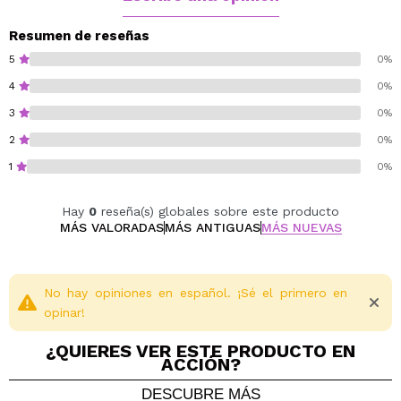
Cruelty free.
Resumen de reseñas
Vegan.
5
0%
Paraben free.
4
0%
Gluten free.
3
0%
2
0%
1
0%
Hay
0
reseña(s) globales sobre este producto
MÁS VALORADAS
MÁS ANTIGUAS
MÁS NUEVAS
No hay opiniones en español. ¡Sé el primero en
opinar!
¿QUIERES VER ESTE PRODUCTO EN
ACCIÓN?
DESCUBRE MÁS