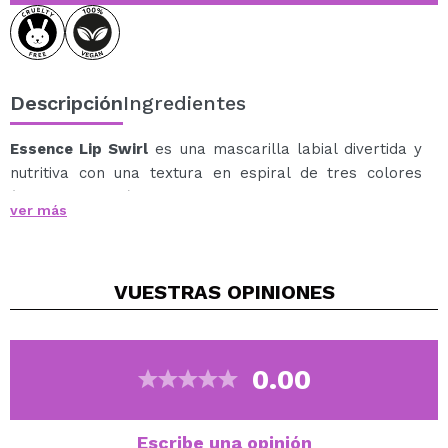
Descripción
Ingredientes
Essence Lip Swirl
es una mascarilla labial divertida y
nutritiva con una textura en espiral de tres colores
(azul, rosa y lila) que, al aplicarse, se transforma en un
ver más
acabado transparente, brillante y jugoso.
Enriquecida con una potente combinación de aceite de
ricino, aceite de aguacate, manteca de karité, manteca
VUESTRAS
OPINIONES
de mango, vitamina E y ácido hialurónico, hidrata en
profundidad, suaviza y protege los labios, dejándolos
flexibles y radiantes.
Su fórmula ligera y su aroma delicado hacen que sea
0.00
perfecta para usar en cualquier momento del día:
como cuidado matutino, tratamiento nocturno o un
toque extra de frescor entre horas.
Escribe una opinión