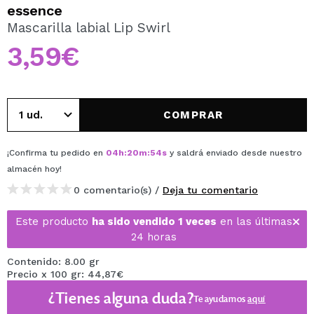
QUIERO REGISTRARME
essence
Mascarilla labial Lip Swirl
Al crear una cuenta en Maquillalia.com podrás realizar
tus compras rápidamente, revisar el estado de tus
3,59€
pedidos y consultar tus operaciones anteriores.
CREAR CUENTA
COMPRAR
¡Confirma tu pedido en
04
h
:
20
m
:
54
s
y saldrá enviado desde nuestro
almacén
hoy
!
0 comentario(s) /
Deja tu comentario
Este producto
ha sido vendido 1 veces
en las últimas
24 horas
Contenido: 8.00 gr
Precio x 100 gr: 44,87€
¿Tienes alguna duda?
Te ayudamos
aquí