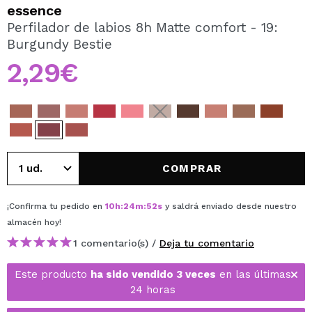
QUIERO REGISTRARME
essence
Perfilador de labios 8h Matte comfort - 19:
Al crear una cuenta en Maquillalia.com podrás realizar
Burgundy Bestie
tus compras rápidamente, revisar el estado de tus
pedidos y consultar tus operaciones anteriores.
2,29€
CREAR CUENTA
COMPRAR
¡Confirma tu pedido en
10
h
:
24
m
:
51
s
y saldrá enviado desde nuestro
almacén
hoy
!
1 comentario(s) /
Deja tu comentario
Este producto
ha sido vendido 3 veces
en las últimas
24 horas