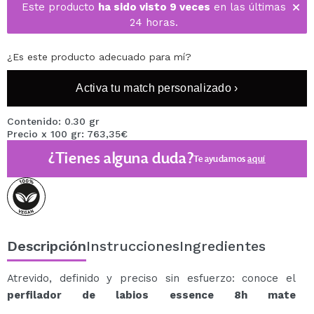
Este producto
ha sido visto 9 veces
en las últimas
24 horas.
¿Es este producto adecuado para mí?
Activa tu match personalizado ›
Contenido: 0.30 gr
Precio x 100 gr: 763,35€
¿Tienes alguna duda?
Te ayudamos
aquí
Descripción
Instrucciones
Ingredientes
Atrevido, definido y preciso sin esfuerzo: conoce el
perfilador de labios essence 8h mate
comfort
Burgundy Bestie
en un burdeos intenso con