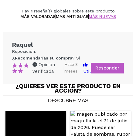
Hay
1
reseña(s) globales sobre este producto
MÁS VALORADAS
MÁS ANTIGUAS
MÁS NUEVAS
Raquel
Reposición.
¿Recomendarías su compra?
Si
Opinión
Hace 8
Responder
|
|
verificada
Útil
meses
¿QUIERES VER ESTE PRODUCTO EN
ACCIÓN?
DESCUBRE MÁS
Compartir un vídeo o una foto
Tu vídeo podría ser el primero. Imagínatelo...
¿Recomendarías su compra?
Si
No
5/5