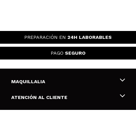
PREPARACIÓN EN
24H LABORABLES
PAGO
SEGURO
MAQUILLALIA
Sobre nosotros
ATENCIÓN AL CLIENTE
Empleo
Envíos y devoluciones
SEGURIDAD Y PRIVACIDAD
Tarjetas de Regalo
Desistimiento / Devoluciones
Terminos y condiciones de uso
ENLACES DE INTERÉS
Formas de pago
Pólitica de Privacidad