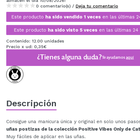
almacén
el día 10/08/2026
!
MAQUIFARMA
0 comentario(s) /
Deja tu comentario
Este producto
ha sido vendido 1 veces
en las últimas 2
KOREA ZONE
Este producto
ha sido visto 5 veces
en las últimas 24 
TRAVEL SIZE
Contenido: 12.00 unidades
NATURE
Precio x ud: 0,35€
¿Tienes alguna duda?
Te ayudamos
aquí
OFERTAS
OUTLET
¡HAN VUELTO!
PRÓXIMAMENTE
Descripción
BLOG
Consigue una manicura única y original en solo unos paso
uñas postizas de la colección Positive Vibes Only de Cat
Muy fáciles de aplicar en las uñas.