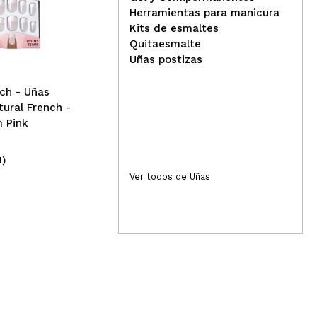
Technic Cosmetics -
Herramientas para manicura
Pegamento para uñas
Tec
Kits de esmaltes
postizas
pos
Quitaesmalte
- W
Uñas postizas
ch - Uñas
tural French -
 Pink
1)
(9)
2,95€
2,
Ver todos de Uñas