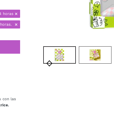
4 horas
horas.
s con las
rice.