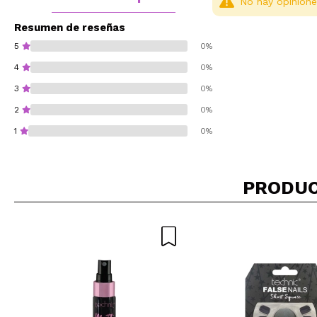
No hay opinione
Resumen de reseñas
5
0%
4
0%
3
0%
2
0%
1
0%
PRODUC
¿Recomendarías su 
ENVI