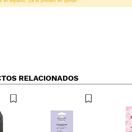
s en español. ¡Sé el primero en opinar!
Compartir un vídeo o una foto
Tu vídeo podría ser el primero. Imagínatelo...
TOS RELACIONADOS
5/
compra?
Si
No
AR