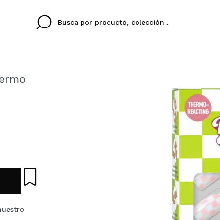
Termo
Cristina
Antonia
Ines
No tengo cuenta aqu
U IDIOMA
ez que
Buena experiencia
Muy bien
Spedizi
QUIER
ESPAÑOL
ENGLISH
eriencia
imballa
ajería.
elegan
colori sc
Al crear una cuenta en
rápidamente, revisar e
anteriores.
nuestro