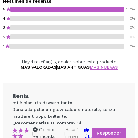
Glow Like Honey y conseguir un acabado aún más
Resumen de reseñas
glow.
5
100%
4
0%
Paraben free.
3
0%
Gluten free.
Vegan.
2
0%
Cruelty free.
1
0%
Hay
1
reseña(s) globales sobre este producto
MÁS VALORADAS
MÁS ANTIGUAS
MÁS NUEVAS
Ilenia
mi è piaciuto davvero tanto.
Dona alla pelle un glow caldo e naturale, senza
risultare troppo brillante.
¿Recomendarías su compra?
Si
Opinión
Hace 4
Responder
|
|
verificada
Útil
meses