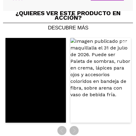
¿QUIERES VER ESTE PRODUCTO EN
Compartir un vídeo o una foto
ACCIÓN?
Tu vídeo podría ser el primero. Imagínatelo...
DESCUBRE MÁS
¿Recomendarías su compra?
Si
No
5/5
ENVIAR