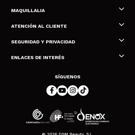
MAQUILLALIA
Sobre nosotros
ATENCIÓN AL CLIENTE
Empleo
Envíos y devoluciones
SEGURIDAD Y PRIVACIDAD
Tarjetas de Regalo
Desistimiento / Devoluciones
Terminos y condiciones de uso
ENLACES DE INTERÉS
Formas de pago
Pólitica de Privacidad
Contacto
Descuento Estudiantes
Política de cookies
SÍGUENOS
Resolución de litigios en línea (ODR)
© 2026 DSM Beauty, S.L.