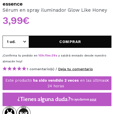
QUIERO REGISTRARME
essence
Sérum en spray iluminador Glow Like Honey
Al crear una cuenta en Maquillalia.com podrás realizar
tus compras rápidamente, revisar el estado de tus
3,99€
pedidos y consultar tus operaciones anteriores.
CREAR CUENTA
COMPRAR
¡Confirma tu pedido en
10
h
:
11
m
:
39
s
y saldrá enviado desde nuestro
almacén
hoy
!
1 comentario(s) /
Deja tu comentario
Este producto
ha sido vendido 2 veces
en las últimas
24 horas
¿Tienes alguna duda?
Te ayudamos
aquí