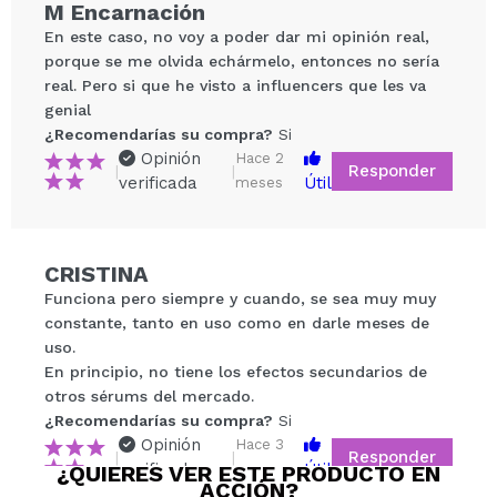
M Encarnación
En este caso, no voy a poder dar mi opinión real,
porque se me olvida echármelo, entonces no sería
real. Pero si que he visto a influencers que les va
genial
¿Recomendarías su compra?
Si
Opinión
Hace 2
Responder
|
|
verificada
Útil
meses
Compartir un vídeo o una foto
Tu vídeo podría ser el primero. Imagínatelo...
CRISTINA
Funciona pero siempre y cuando, se sea muy muy
¿Recomendarías su compra?
Si
No
constante, tanto en uso como en darle meses de
5/5
uso.
En principio, no tiene los efectos secundarios de
otros sérums del mercado.
ENVIAR
¿Recomendarías su compra?
Si
Opinión
Hace 3
Responder
|
|
verificada
Útil
¿QUIERES VER ESTE PRODUCTO EN
meses
ACCIÓN?