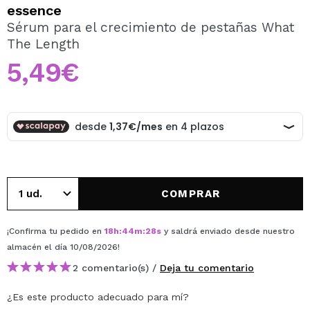
QUIERO REGISTRARME
essence
Sérum para el crecimiento de pestañas What
Al crear una cuenta en Maquillalia.com podrás realizar
The Length
tus compras rápidamente, revisar el estado de tus
pedidos y consultar tus operaciones anteriores.
5,49€
CREAR CUENTA
COMPRAR
¡Confirma tu pedido en
18
h
:
44
m
:
28
s
y saldrá enviado desde nuestro
almacén
el día 10/08/2026
!
2 comentario(s) /
Deja tu comentario
¿Es este producto adecuado para mí?