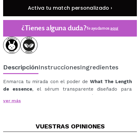
Activa tu match personalizado ›
¿Tienes alguna duda?
Te ayudamos
aquí
Descripción
Instrucciones
Ingredientes
Enmarca tu mirada con el poder de
What The Length
de essence
, el sérum transparente diseñado para
promover pestañas visiblemente más largas y con
ver más
mayor densidad.
Su fórmula está enriquecida con Widelash™ de
Sederma, un activo reconocido por ayudar a mejorar la
VUESTRAS
OPINIONES
apariencia de longitud y volumen con el uso diario
continuado.