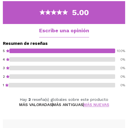
Gracias a su aplicador tipo delineador fino, se desliza
fácilmente sobre la línea superior de las pestañas,
5.00
permitiendo una aplicación precisa y uniforme.
Vegan.
Escribe una opinión
Cruelty free.
Paraben free.
Resumen de reseñas
Alcohol free.
5
100%
Fragrance free.
4
0%
3
0%
2
0%
1
0%
Hay
2
reseña(s) globales sobre este producto
MÁS VALORADAS
MÁS ANTIGUAS
MÁS NUEVAS