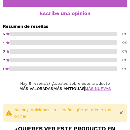
glamourosos de noche.
Escribe una opinión
Vegan.
Cruelty free.
Resumen de reseñas
Paraben free.
5
0%
Oil free.
4
0%
Alcohol free.
3
0%
Fragrance free.
2
0%
1
0%
Hay
0
reseña(s) globales sobre este producto
MÁS VALORADAS
MÁS ANTIGUAS
MÁS NUEVAS
No hay opiniones en español. ¡Sé el primero en
opinar!
¿QUIERES VER ESTE PRODUCTO EN