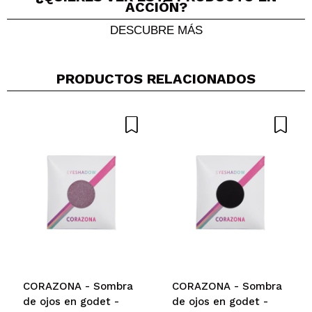
ACCIÓN?
DESCUBRE MÁS
PRODUCTOS RELACIONADOS
Compartir un vídeo o una foto
Tu vídeo podría ser el primero. Imagínatelo...
¿Recomendarías su compra?
Si
No
5/5
ENVIAR
CORAZONA - Sombra
CORAZONA - Sombra
de ojos en godet -
de ojos en godet -