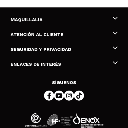
MAQUILLALIA
Sobre nosotros
ATENCIÓN AL CLIENTE
Empleo
Envíos y devoluciones
SEGURIDAD Y PRIVACIDAD
Tarjetas de Regalo
Desistimiento / Devoluciones
Terminos y condiciones de uso
ENLACES DE INTERÉS
Formas de pago
Pólitica de Privacidad
Contacto
Descuento Estudiantes
Política de cookies
SÍGUENOS
Resolución de litigios en línea (ODR)