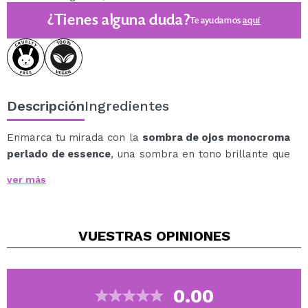
¿Tienes alguna duda?
Te ayudamos
aquí
Descripción
Ingredientes
Enmarca tu mirada con la
sombra de ojos monocroma
perlado de essence
, una sombra en tono brillante que
refleja la luz de forma espectacular y aporta un toque
ver más
de luminosidad instantánea.
Su fórmula de rica pigmentación se desliza suavemente
sobre el párpado, ofreciendo un acabado metálico
VUESTRAS
OPINIONES
intenso que ilumina y define los ojos en una sola
aplicación.
La textura cremosa facilita el difuminado y permite
modular la intensidad, adaptándose tanto a maquillajes
0.00
sutiles de día como a looks más atrevidos y