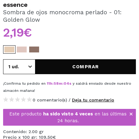
QUIERO REGISTRARME
essence
Sombra de ojos monocroma perlado - 01:
Al crear una cuenta en Maquillalia.com podrás realizar
Golden Glow
tus compras rápidamente, revisar el estado de tus
pedidos y consultar tus operaciones anteriores.
2,19€
CREAR CUENTA
COMPRAR
¡Confirma tu pedido en
11
h
:
58
m
:
04
s
y saldrá enviado desde nuestro
almacén
mañana
!
0 comentario(s) /
Deja tu comentario
Este producto
ha sido visto 4 veces
en las últimas
24 horas.
Contenido: 2.00 gr
Precio x 100 gr: 109,50€