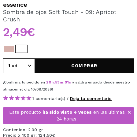
QUIERO REGISTRARME
essence
Sombra de ojos Soft Touch - 09: Apricot
Al crear una cuenta en Maquillalia.com podrás realizar
Crush
tus compras rápidamente, revisar el estado de tus
pedidos y consultar tus operaciones anteriores.
2,49€
CREAR CUENTA
COMPRAR
¡Confirma tu pedido en
20
h
:
53
m
:
01
s
y saldrá enviado desde nuestro
almacén
el día 10/08/2026
!
1 comentario(s) /
Deja tu comentario
Este producto
ha sido visto 4 veces
en las últimas
24 horas.
Contenido: 2.00 gr
Precio x 100 gr: 124,50€