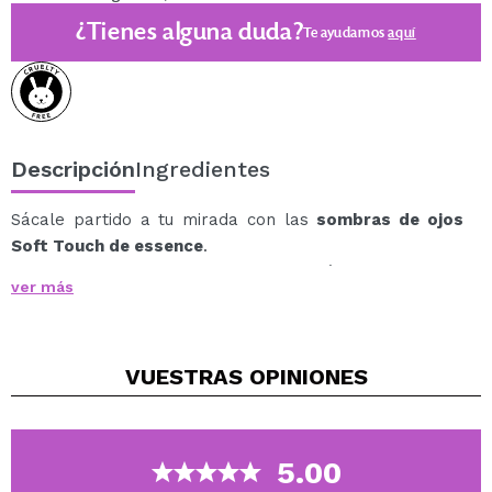
¿Tienes alguna duda?
Te ayudamos
aquí
Descripción
Ingredientes
Sácale partido a tu mirada con las
sombras de ojos
Soft Touch de essence
.
Esta sombra de ojos individual está disponible en
ver más
diferentes tonos para que elijas el perfecto para
Estas sombras tienen una textura supersuave y muy
fácil de aplicar, contienen vitamina E y una alta
VUESTRAS
OPINIONES
cobertura.
Soft Touch
de
essence
son unas sombras de larga
duración y ,uy pigmentadas.
5.00
Vegan.