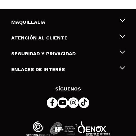
MAQUILLALIA
Sobre nosotros
ATENCIÓN AL CLIENTE
Empleo
Envíos y devoluciones
SEGURIDAD Y PRIVACIDAD
Tarjetas de Regalo
Desistimiento / Devoluciones
Terminos y condiciones de uso
ENLACES DE INTERÉS
Formas de pago
Pólitica de Privacidad
Contacto
Descuento Estudiantes
Política de cookies
SÍGUENOS
Resolución de litigios en línea (ODR)