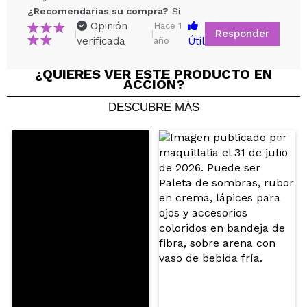
¿Recomendarías su compra?
Si
Opinión
Hace 1
Responder
|
|
verificada
Útil
año
¿QUIERES VER ESTE PRODUCTO EN
ACCIÓN?
Compartir un vídeo o una foto
DESCUBRE MÁS
Tu vídeo podría ser el primero. Imagínatelo...
¿Recomendarías su compra?
Si
No
5/5
ENVIAR