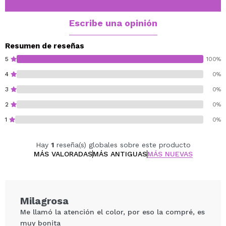
Cruelty free.
Escribe una opinión
Resumen de reseñas
5
100%
4
0%
3
0%
2
0%
1
0%
Hay
1
reseña(s) globales sobre este producto
MÁS VALORADAS
MÁS ANTIGUAS
MÁS NUEVAS
Milagrosa
Me llamó la atención el color, por eso la compré, es
muy bonita