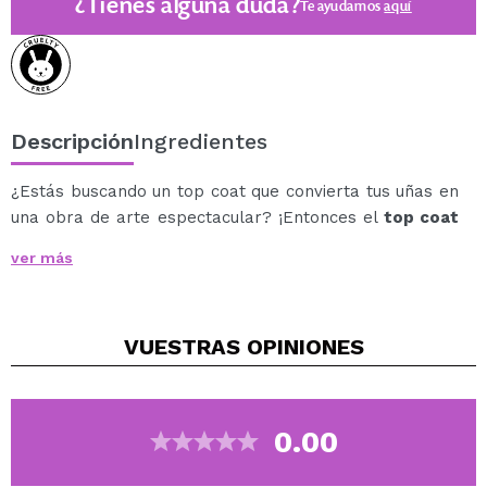
¿Tienes alguna duda?
Te ayudamos
aquí
Descripción
Ingredientes
¿Estás buscando un top coat que convierta tus uñas en
una obra de arte espectacular? ¡Entonces el
top coat
transformador Meta Glow de essence
es tu complice!
ver más
Su brillo semitransparente plateado y azul
duocromático está inspirado en el metaverso y su
efecto instantáneo es llamativo con todos los esmaltes
VUESTRAS
OPINIONES
de uñas.
¡100 % TikTokable! Este innovador top coat se adapta a
cualquier estado de ánimo, ocasión o estilo personal:
0.00
Vegan.
Cruelty free.