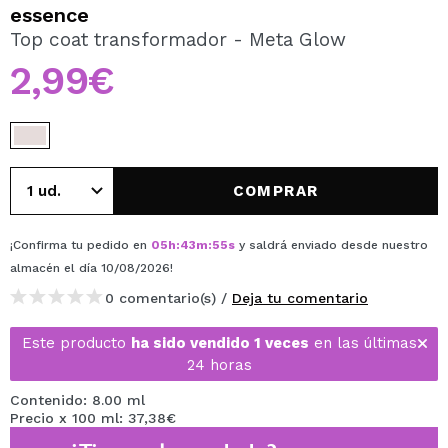
QUIERO REGISTRARME
essence
Top coat transformador - Meta Glow
Al crear una cuenta en Maquillalia.com podrás realizar
tus compras rápidamente, revisar el estado de tus
2,99€
pedidos y consultar tus operaciones anteriores.
CREAR CUENTA
COMPRAR
¡Confirma tu pedido en
05
h
:
43
m
:
55
s
y saldrá enviado desde nuestro
almacén
el día 10/08/2026
!
0 comentario(s) /
Deja tu comentario
Este producto
ha sido vendido 1 veces
en las últimas
24 horas
Contenido: 8.00 ml
Precio x 100 ml: 37,38€