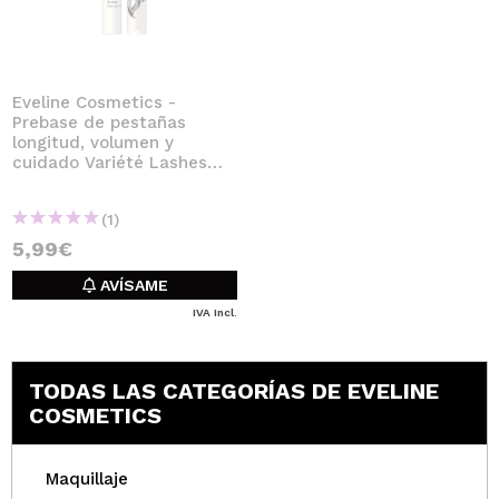
QUIERO REGISTRARME
Al crear una cuenta en Maquillalia.com podrás realizar
tus compras rápidamente, revisar el estado de tus
pedidos y consultar tus operaciones anteriores.
Eveline Cosmetics -
Prebase de pestañas
longitud, volumen y
cuidado Variété Lashes
CREAR CUENTA
Show
(1)
5,99€
AVÍSAME
IVA Incl.
TODAS LAS CATEGORÍAS DE EVELINE
COSMETICS
Maquillaje