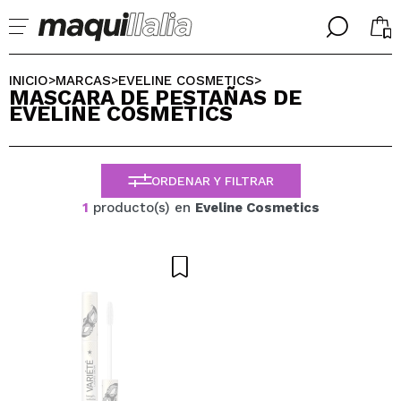
╳
╳
SELECCIONA TU IDIOMA
INICIO
MARCAS
EVELINE COSMETICS
>
>
>
MASCARA DE PESTAÑAS DE
Ya soy #maquilover, tengo cuenta
EVELINE COSMETICS
BIENVENIDX!
ESPAÑOL
ENGLISH
FRANCES
ORDENAR Y FILTRAR
ALEMAN
ITALIANO
1
producto(s) en
Eveline Cosmetics
PORTUGUESE
¿Olvidaste la contraseña?
No tengo cuenta aquí