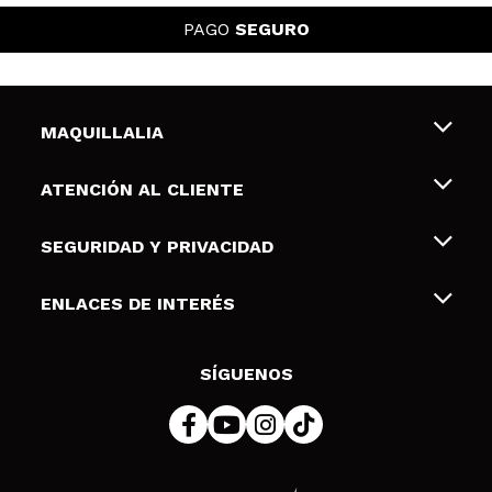
PAGO
SEGURO
MAQUILLALIA
Sobre nosotros
ATENCIÓN AL CLIENTE
Empleo
Envíos y devoluciones
SEGURIDAD Y PRIVACIDAD
Tarjetas de Regalo
Desistimiento / Devoluciones
Terminos y condiciones de uso
ENLACES DE INTERÉS
Formas de pago
Pólitica de Privacidad
Contacto
Descuento Estudiantes
Política de cookies
SÍGUENOS
Resolución de litigios en línea (ODR)