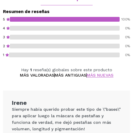
Las proteínas de soja fortalecen cada hebra, y el D-
pantenol junto con valiosas vitaminas ofrecen un
Resumen de reseñas
cuidado completo para tus pestañas.
5
100%
Además de realzar su belleza, esta prebase
4
0%
proporciona un efecto protector, manteniendo la salud
3
0%
de tus pestañas.
Es compatible con cualquier máscara de pestañas,
2
0%
potenciando sus beneficios y brindándote unas
1
0%
pestañas irresistibles.
¡Haz de tus pestañas el centro de atención con Eveline
Hay
1
reseña(s) globales sobre este producto
Cosmetics!
MÁS VALORADAS
MÁS ANTIGUAS
MÁS NUEVAS
Irene
Siempre había querido probar este tipo de \"bases\"
para aplicar luego la máscara de pestañas y
funciona de verdad, me dejó pestañas con más
volumen, longitud y pigmentación!