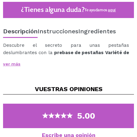
¿Tienes alguna duda?
Te ayudamos
aquí
Descripción
Instrucciones
Ingredientes
Descubre el secreto para unas pestañas
deslumbrantes con la
prebase de pestañas Variété de
Eveline Cosmetics
.
ver más
Este producto revolucionario es una herramienta
esencial para realzar tu mirada y lograr resultados
impresionantes.
VUESTRAS
OPINIONES
La prebase no solo prepara tus pestañas para el
maquillaje, sino que también prolonga la durabilidad de
la máscara, sin apelmazarlas.
Esta fórmula única está enriquecida con ácido
5.00
hialurónico para proporcionar un cuidado profundo,
mientras que el aceite de argán nutritivo contribuye a
unas pestañas más saludables.
Escribe una opinión