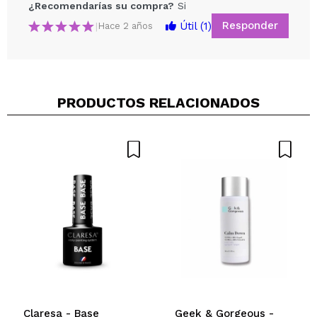
¿Recomendarías su compra?
Si
Responder
Útil
(1)
|
Hace 2 años
Compartir un vídeo o una foto
Tu vídeo podría ser el primero. Imagínatelo...
PRODUCTOS RELACIONADOS
¿Recomendarías su compra?
Si
No
5/5
ENVIAR
Claresa - Base
Geek & Gorgeous -