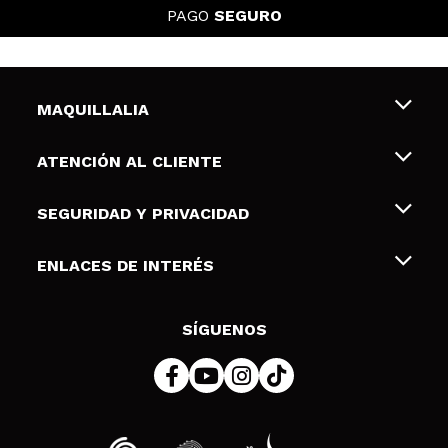
PAGO
SEGURO
MAQUILLALIA
Sobre nosotros
ATENCIÓN AL CLIENTE
Empleo
Envíos y devoluciones
SEGURIDAD Y PRIVACIDAD
Tarjetas de Regalo
Desistimiento / Devoluciones
Terminos y condiciones de uso
ENLACES DE INTERÉS
Formas de pago
Pólitica de Privacidad
Contacto
Descuento Estudiantes
Política de cookies
SÍGUENOS
Resolución de litigios en línea (ODR)