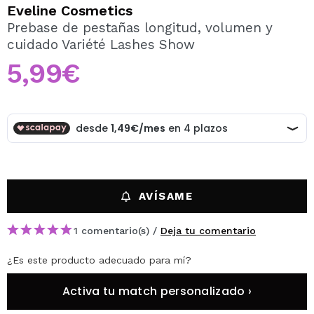
QUIERO REGISTRARME
Eveline Cosmetics
Prebase de pestañas longitud, volumen y
Al crear una cuenta en Maquillalia.com podrás realizar
cuidado Variété Lashes Show
tus compras rápidamente, revisar el estado de tus
pedidos y consultar tus operaciones anteriores.
5,99€
CREAR CUENTA
AVÍSAME
1 comentario(s) /
Deja tu comentario
¿Es este producto adecuado para mí?
Activa tu match personalizado ›