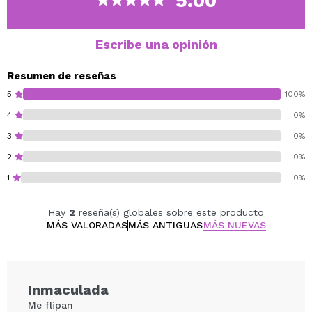
5.00
base o directamente sobre la piel desnuda.
Escribe una opinión
Resumen de reseñas
5
100%
4
0%
3
0%
2
0%
1
0%
Hay
2
reseña(s) globales sobre este producto
MÁS VALORADAS
MÁS ANTIGUAS
MÁS NUEVAS
Inmaculada
Me flipan