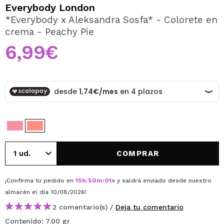
QUIERO REGISTRARME
Everybody London
*Everybody x Aleksandra Sosfa* - Colorete en
Al crear una cuenta en Maquillalia.com podrás realizar
crema - Peachy Pie
tus compras rápidamente, revisar el estado de tus
pedidos y consultar tus operaciones anteriores.
6,99€
CREAR CUENTA
COMPRAR
¡Confirma tu pedido en
15
h
:
50
m
:
01
s
y saldrá enviado desde nuestro
almacén
el día 10/08/2026
!
2 comentario(s) /
Deja tu comentario
Contenido: 7.00 gr