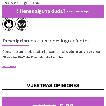
Precio x 100 gr: 99,86€
¿Tienes alguna duda?
Te ayudamos
aquí
Descripción
Instrucciones
Ingredientes
Consigue un look radiante con en el
colorete en crema
"Peachy Pie" de Everybody London.
Su tono melocotón suave aporta a la piel un efecto
ver más
saludable y luminoso, ideal para realzar tus mejillas
con un toque de color natural.
Perfecto para quienes buscan un acabado fresco y
VUESTRAS
OPINIONES
juvenil sin esfuerzo.
Gracias a su textura cremosa y aterciopelada, se
desliza fácilmente sobre la piel y se difumina sin
complicaciones, integrándose a la perfección con la