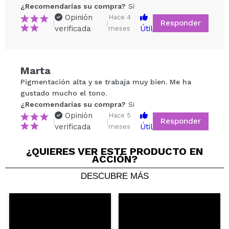
¿Recomendarías su compra?
Si
Opinión
Hace 4
Responder
|
|
verificada
Útil
meses
Marta
Compartir un vídeo o una foto
Pigmentación alta y se trabaja muy bien. Me ha
Tu vídeo podría ser el primero. Imagínatelo...
gustado mucho el tono.
¿Recomendarías su compra?
Si
Opinión
Hace 5
Responder
|
|
¿Recomendarías su compra?
Si
No
verificada
Útil
meses
5/5
¿QUIERES VER ESTE PRODUCTO EN
ACCIÓN?
ENVIAR
DESCUBRE MÁS