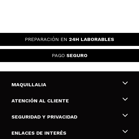
PREPARACIÓN EN
24H LABORABLES
PAGO
SEGURO
MAQUILLALIA
Sobre nosotros
ATENCIÓN AL CLIENTE
Empleo
Envíos y devoluciones
SEGURIDAD Y PRIVACIDAD
Tarjetas de Regalo
Desistimiento / Devoluciones
Terminos y condiciones de uso
ENLACES DE INTERÉS
Formas de pago