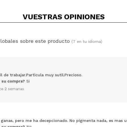
VUESTRAS
OPINIONES
globales sobre este producto
(7 en tu idioma)
l de trabajar.Particula muy sutil.Precioso.
 su compra?
Si
ce 2 semanas
 ganas, pero me ha decepcionado. No pigmenta nada, es mas un
Compartir un vídeo o una foto
 su compra?
No