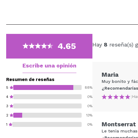
4.65
Hay
8
reseña(s) 
Escribe una opinión
Maria
Resumen de reseñas
Muy bonito y fáci
5
88%
¿Recomendarías
|
Ha
4
0%
3
0%
2
13%
Montserrat
1
0%
Le tenia muchas
¿Recomendarías