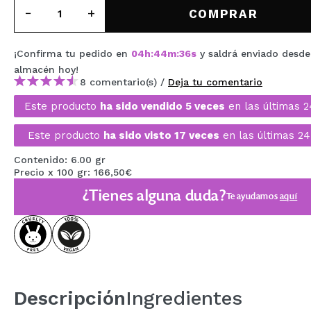
MAQUIFARMA
COMPRAR
KOREA ZONE
¡Confirma tu pedido en
04
h
:
44
m
:
35
s
y saldrá enviado desde
TRAVEL SIZE
almacén
hoy
!
8 comentario(s) /
Deja tu comentario
NATURE
Este producto
ha sido vendido 5 veces
en las últimas 2
Este producto
ha sido visto 17 veces
en las últimas 24
OFERTAS
Contenido: 6.00 gr
OUTLET
Precio x 100 gr: 166,50€
¿Tienes alguna duda?
¡HAN VUELTO!
Te ayudamos
aquí
PRÓXIMAMENTE
BLOG
Descripción
Ingredientes