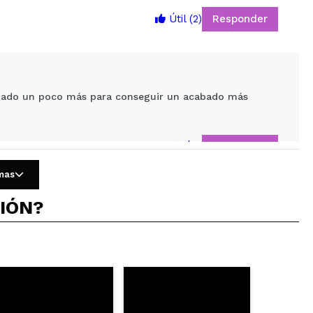
Responder
Útil
(2)
5
e añado un poco más para conseguir un acabado más
Responder
Útil
omas
CIÓN?
dable sin partículas de purpurina demasiado evidentes
Responder
Útil