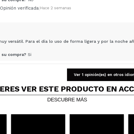
Tu vídeo podría ser el primero. Imagínatelo...
Opinión verificada
|
Hace 2 semanas
5/
compra?
Si
No
AR
y versátil. Para el día lo uso de forma ligera y por la noch
 su compra?
Si
Opinión verificada
|
Hace 3 semanas
Ver 1 opinión(es) en otros idi
ERES VER ESTE PRODUCTO EN AC
our es muy bonito. Aporta dimensión al rostro y un brillo salu
DESCUBRE MÁS
 su compra?
Si
Opinión verificada
|
Hace 3 semanas