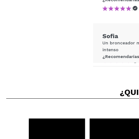
|
¿Recomendarías su 
Sofia
ENVI
Un bronceador mu
intenso
¿Recomendarías
|
¿QUI
Raquel
El tono Golden H
¿Recomendarías
|