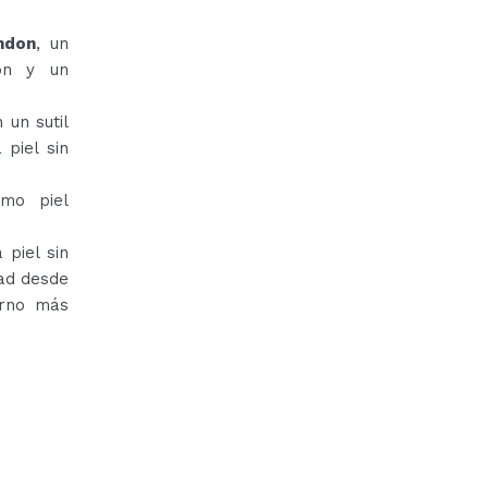
ndon
, un
ión y un
 un sutil
 piel sin
omo piel
 piel sin
dad desde
orno más