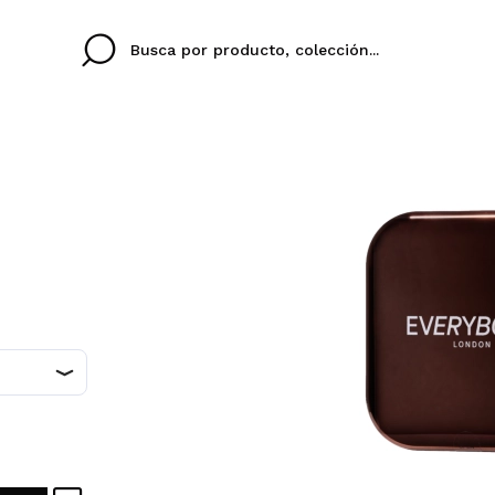
Cristina
Antonia
Ines
No tengo cuenta aqu
U IDIOMA
ez que
Buena experiencia
Muy bien
Spedizi
QUIER
ESPAÑOL
ENGLISH
eriencia
imballa
ajería.
elegan
colori sc
Al crear una cuenta en
rápidamente, revisar e
anteriores.