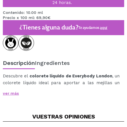
24 horas.
Contenido: 10.00 ml
Precio x 100 ml: 69,90€
¿Tienes alguna duda?
Te ayudamos
aquí
Descripción
Ingredientes
Descubre el
colorete líquido de Everybody London
, un
colorete líquido ideal para aportar a las mejillas un
toque fresco, luminoso y favorecedor.
ver más
Su fórmula ligera se funde perfectamente con la piel,
dejando un acabado radiante sin sensación pesada.
Gracias a su pigmentación modulable, permite crear
VUESTRAS
OPINIONES
desde un rubor natural y delicado hasta un efecto glow
más intenso, adaptándose a cualquier look.