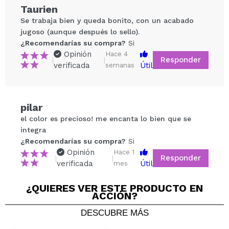
Taurien
Se trabaja bien y queda bonito, con un acabado
jugoso (aunque después lo sello).
¿Recomendarías su compra?
Si
Opinión
Hace 4
Responder
|
|
verificada
Útil
semanas
Compartir un vídeo o una foto
pilar
Tu vídeo podría ser el primero. Imagínatelo...
el color es precioso! me encanta lo bien que se
integra
¿Recomendarías su compra?
Si
¿Recomendarías su compra?
Si
No
Opinión
Hace 1
Responder
|
|
5/5
verificada
Útil
mes
¿QUIERES VER ESTE PRODUCTO EN
ENVIAR
ACCIÓN?
DESCUBRE MÁS