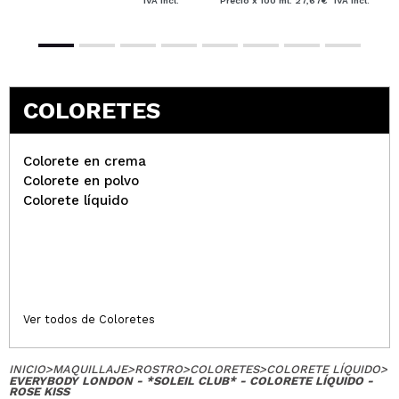
IVA Incl.
Precio x 100 ml: 27,67€
IVA Incl.
COLORETES
Colorete en crema
Colorete en polvo
Colorete líquido
Ver todos de Coloretes
INICIO
>
MAQUILLAJE
>
ROSTRO
>
COLORETES
>
COLORETE LÍQUIDO
>
EVERYBODY LONDON - *SOLEIL CLUB* - COLORETE LÍQUIDO -
ROSE KISS