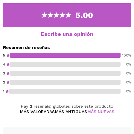
Su textura fluida se difumina fácilmente, no deja
parches y se integra con el maquillaje para conseguir
5.00
un resultado uniforme, jugoso y duradero durante todo
el día.
Escribe una opinión
Vegan.
Cruelty free.
Resumen de reseñas
5
100%
4
0%
3
0%
2
0%
1
0%
Hay
2
reseña(s) globales sobre este producto
MÁS VALORADAS
MÁS ANTIGUAS
MÁS NUEVAS