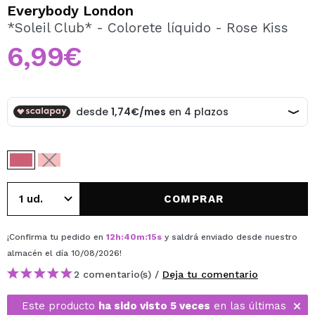
QUIERO REGISTRARME
Everybody London
*Soleil Club* - Colorete líquido - Rose Kiss
Al crear una cuenta en Maquillalia.com podrás realizar
tus compras rápidamente, revisar el estado de tus
6,99€
pedidos y consultar tus operaciones anteriores.
CREAR CUENTA
COMPRAR
¡Confirma tu pedido en
12
h
:
40
m
:
15
s
y saldrá enviado desde nuestro
almacén
el día 10/08/2026
!
2 comentario(s) /
Deja tu comentario
Este producto
ha sido visto 5 veces
en las últimas