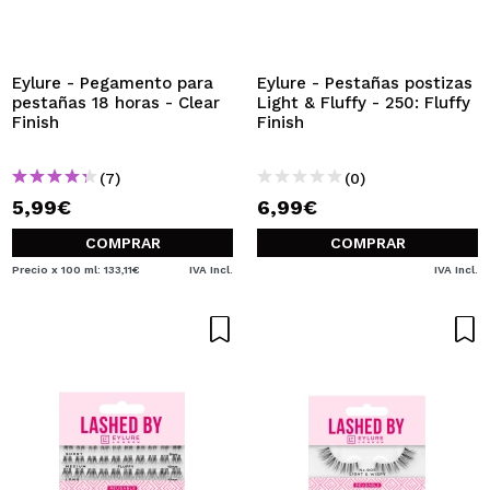
Eylure - Pegamento para
Eylure - Pestañas postizas
pestañas 18 horas - Clear
Light & Fluffy - 250: Fluffy
Finish
Finish
(7)
(0)
5,99€
6,99€
COMPRAR
COMPRAR
Precio x 100 ml: 133,11€
IVA Incl.
IVA Incl.