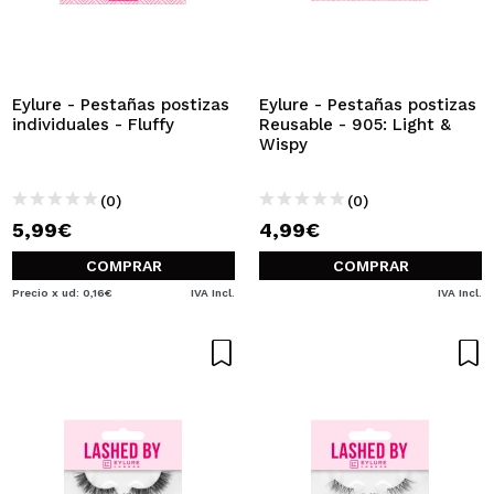
Eylure - Pestañas postizas
Eylure - Pestañas postizas
individuales - Fluffy
Reusable - 905: Light &
Wispy
(0)
(0)
5,99€
4,99€
COMPRAR
COMPRAR
Precio x ud: 0,16€
IVA Incl.
IVA Incl.