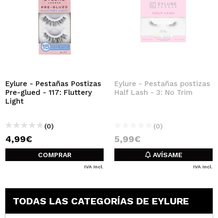
Eylure - Pestañas Postizas
Eylure - Pestañas postizas
Pre-glued - 117: Fluttery
Half Lash - 3: No Trim
Light
(0)
(0)
4,99€
5,99€
COMPRAR
AVÍSAME
IVA Incl.
IVA Incl.
TODAS LAS CATEGORÍAS DE EYLURE