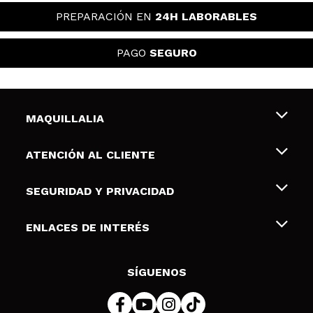
PREPARACIÓN EN
24H LABORABLES
PAGO
SEGURO
MAQUILLALIA
Sobre nosotros
ATENCIÓN AL CLIENTE
Empleo
Envíos y devoluciones
SEGURIDAD Y PRIVACIDAD
Tarjetas de Regalo
Desistimiento / Devoluciones
Terminos y condiciones de uso
ENLACES DE INTERÉS
Formas de pago
Pólitica de Privacidad
Contacto
Descuento Estudiantes
Política de cookies
SÍGUENOS
Resolución de litigios en línea (ODR)