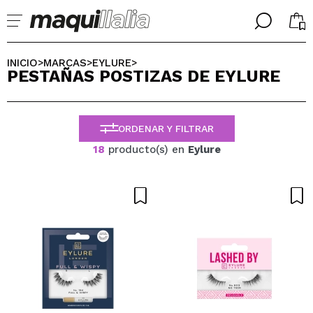
╳
╳
SELECCIONA TU IDIOMA
INICIO
MARCAS
EYLURE
>
>
>
PESTAÑAS POSTIZAS DE EYLURE
Ya soy #maquilover, tengo cuenta
BIENVENIDX!
ESPAÑOL
ENGLISH
ORDENAR Y FILTRAR
FRANCES
ALEMAN
18
producto(s) en
Eylure
ITALIANO
PORTUGUESE
¿Olvidaste la contraseña?
No tengo cuenta aquí