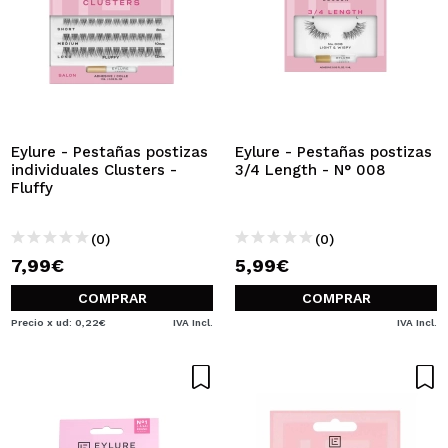
Eylure - Pestañas postizas
Eylure - Pestañas postizas
individuales Clusters -
3/4 Length - N° 008
Fluffy
(0)
(0)
7,99€
5,99€
COMPRAR
COMPRAR
Precio x ud: 0,22€
IVA Incl.
IVA Incl.