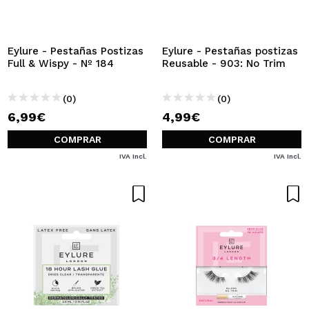
QUIERO REGISTRARME
Al crear una cuenta en Maquillalia.com podrás realizar
tus compras rápidamente, revisar el estado de tus
Eylure - Pestañas Postizas
Eylure - Pestañas postizas
pedidos y consultar tus operaciones anteriores.
Full & Wispy - Nº 184
Reusable - 903: No Trim
(0)
(0)
CREAR CUENTA
6,99€
4,99€
COMPRAR
COMPRAR
IVA Incl.
IVA Incl.