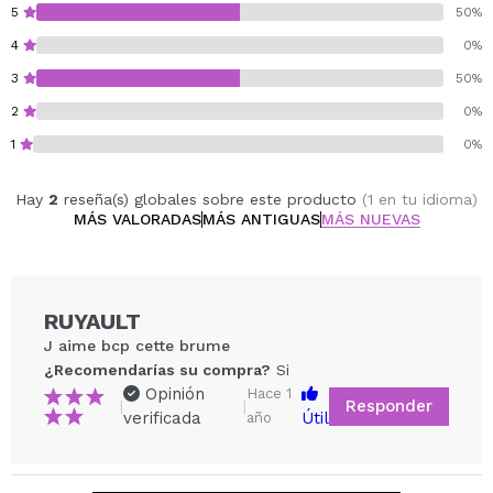
almizcle y ámbar.
5
50%
4
0%
3
50%
2
0%
1
0%
Hay
2
reseña(s) globales sobre este producto
(1 en tu idioma)
MÁS VALORADAS
MÁS ANTIGUAS
MÁS NUEVAS
RUYAULT
J aime bcp cette brume
¿Recomendarías su compra?
Si
Opinión
Hace 1
Responder
|
|
verificada
Útil
año