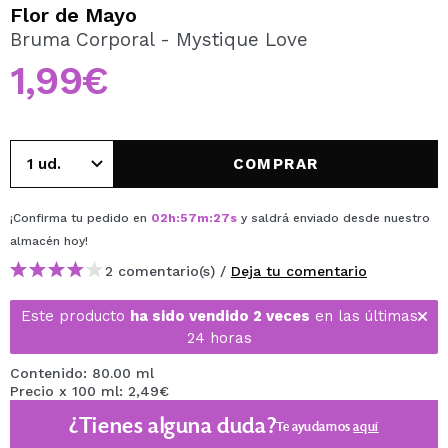
QUIERO REGISTRARME
Flor de Mayo
Bruma Corporal - Mystique Love
Al crear una cuenta en Maquillalia.com podrás realizar
tus compras rápidamente, revisar el estado de tus
1,99€
pedidos y consultar tus operaciones anteriores.
CREAR CUENTA
COMPRAR
¡Confirma tu pedido en
02
h
:
57
m
:
27
s
y saldrá enviado desde nuestro
almacén
hoy
!
2 comentario(s) /
Deja tu comentario
Este producto
ha sido vendido 2 veces
en las últimas
24 horas
Contenido: 80.00 ml
Precio x 100 ml: 2,49€
¿Tienes alguna duda?
Te ayudamos
aquí