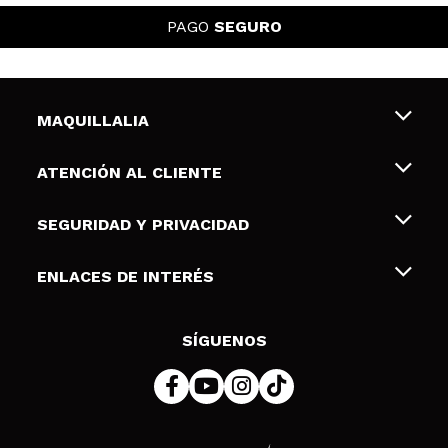
PAGO
SEGURO
MAQUILLALIA
Sobre nosotros
ATENCIÓN AL CLIENTE
Empleo
Envíos y devoluciones
SEGURIDAD Y PRIVACIDAD
Tarjetas de Regalo
Desistimiento / Devoluciones
Terminos y condiciones de uso
ENLACES DE INTERÉS
Formas de pago
Pólitica de Privacidad
Contacto
Descuento Estudiantes
Política de cookies
SÍGUENOS
Resolución de litigios en línea (ODR)