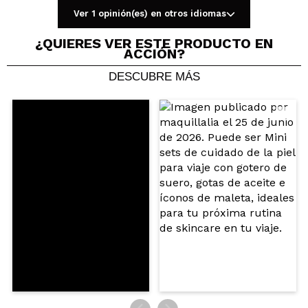
Ver 1 opinión(es) en otros idiomas
Compartir un vídeo o una foto
Tu vídeo podría ser el primero. Imagínatelo...
¿QUIERES VER ESTE PRODUCTO EN
ACCIÓN?
DESCUBRE MÁS
¿Recomendarías su compra?
Si
No
5/5
ENVIAR