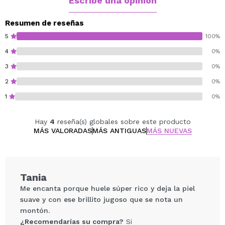
Escribe una opinión
envuelve piel y cabello en un aroma frutal
irresistible.
Resumen de reseñas
Su fragancia vibrante combina frutas jugosas y flores
5
100%
delicadas, con un fondo de vainilla y benjuí, creando un
4
0%
aroma fresco, femenino y revitalizante que llena de
3
0%
energía cuerpo y mente.
Un pack ideal para transformar tu rutina diaria en un
2
0%
ritual alegre y estimulante, dejando la piel suave,
1
0%
perfumada y llena de vida.
Hay
4
reseña(s) globales sobre este producto
Cruelty free.
MÁS VALORADAS
MÁS ANTIGUAS
MÁS NUEVAS
Testado dermatológicamente.
Tania
Me encanta porque huele súper rico y deja la piel
suave y con ese brillito jugoso que se nota un
montón.
¿Recomendarías su compra?
Si