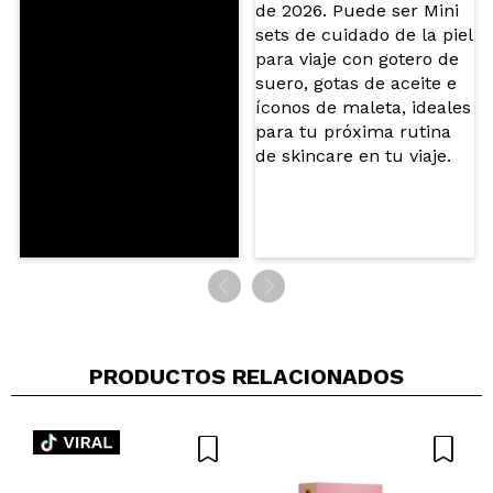
miriam
me encanta este olor, es de los mejores que he
probado en mucho tiempo. suave, dulce y con
toque a limón que me ha encantado
¿Recomendarías su compra?
Si
Opinión
Hace 6
Responder
|
|
verificada
Útil
meses
PRODUCTOS RELACIONADOS