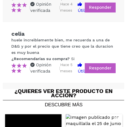
Opinión
Hace 4
Responder
|
|
verificada
Útil
meses
Compartir un vídeo o una foto
celia
Tu vídeo podría ser el primero. Imagínatelo...
huele increiblemente bien, me recuerda a una de
D&G y por el precio que tiene creo que la duracion
¿Recomendarías su compra?
Si
No
es muy buena
5/5
¿Recomendarías su compra?
Si
Opinión
Hace 5
Responder
|
|
verificada
Útil
ENVIAR
meses
¿QUIERES VER ESTE PRODUCTO EN
Clara
ACCIÓN?
Estoy encantada con este set. Huele increíble y dura
DESCUBRE MÁS
el olor, que es lo que me preocupaba :)
¿Recomendarías su compra?
Si
Opinión
Hace 6
Responder
|
|
verificada
Útil
meses