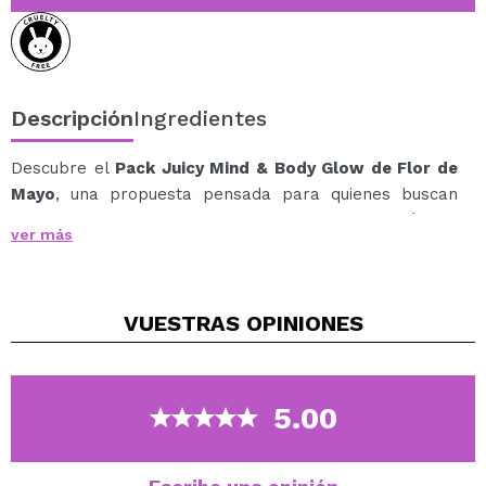
Descripción
Ingredientes
Descubre el
Pack Juicy Mind & Body Glow de Flor de
Mayo
, una propuesta pensada para quienes buscan
una rutina corporal fresca, dulce y llena de energía que
ver más
despierte los sentidos.
Presentado en una mochila práctica y funcional,
perfecta para llevar contigo o mantener tus esenciales
VUESTRAS
OPINIONES
siempre organizados, este pack incluye:
1 x
Exfoliante corporal
(170ml), que ayuda a
renovar y suavizar la piel, dejándola lisa y
preparada para la hidratación.
5.00
1 x
Loción corporal hidratante
(250ml) y ligera, que
aporta suavidad y confort sin sensación pesada.
1 x
Perfume capilar & corporal
(80ml), que