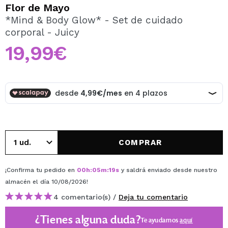
QUIERO REGISTRARME
Flor de Mayo
*Mind & Body Glow* - Set de cuidado
Al crear una cuenta en Maquillalia.com podrás realizar
corporal - Juicy
tus compras rápidamente, revisar el estado de tus
pedidos y consultar tus operaciones anteriores.
19,99€
CREAR CUENTA
COMPRAR
¡Confirma tu pedido en
00
h
:
05
m
:
19
s
y saldrá enviado desde nuestro
almacén
el día 10/08/2026
!
4 comentario(s) /
Deja tu comentario
¿Tienes alguna duda?
Te ayudamos
aquí