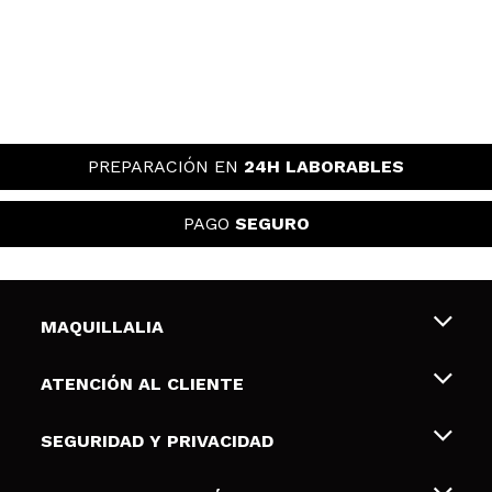
PREPARACIÓN EN
24H LABORABLES
PAGO
SEGURO
MAQUILLALIA
Sobre nosotros
ATENCIÓN AL CLIENTE
Empleo
Envíos y devoluciones
SEGURIDAD Y PRIVACIDAD
Tarjetas de Regalo
Desistimiento / Devoluciones
Terminos y condiciones de uso