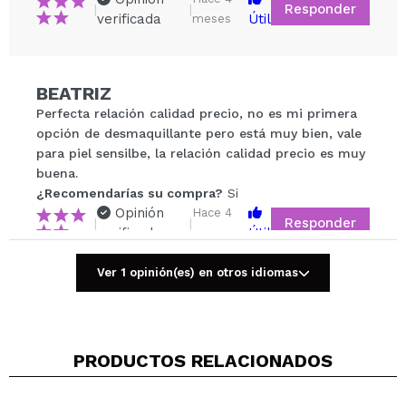
Responder
|
|
verificada
Útil
meses
Compartir un vídeo o una foto
Tu vídeo podría ser el primero. Imagínatelo...
BEATRIZ
¿Recomendarías su compra?
Si
No
Perfecta relación calidad precio, no es mi primera
5/5
opción de desmaquillante pero está muy bien, vale
para piel sensilbe, la relación calidad precio es muy
buena.
ENVIAR
¿Recomendarías su compra?
Si
Opinión
Hace 4
Responder
|
|
verificada
Útil
meses
Ver 1 opinión(es) en otros idiomas
Cristina
Ideal para llevar de viaje. Los 3 productos son
estupendos.
PRODUCTOS RELACIONADOS
¿Recomendarías su compra?
Si
Opinión
Hace 9
Responder
|
|