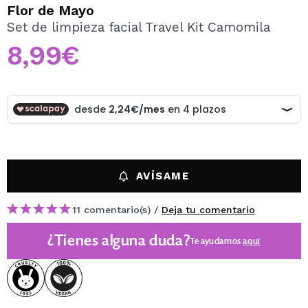
QUIERO REGISTRARME
Flor de Mayo
Set de limpieza facial Travel Kit Camomila
Al crear una cuenta en Maquillalia.com podrás realizar
tus compras rápidamente, revisar el estado de tus
8,99€
pedidos y consultar tus operaciones anteriores.
CREAR CUENTA
AVÍSAME
11 comentario(s) /
Deja tu comentario
¿Tienes alguna duda?
Te ayudamos
aquí