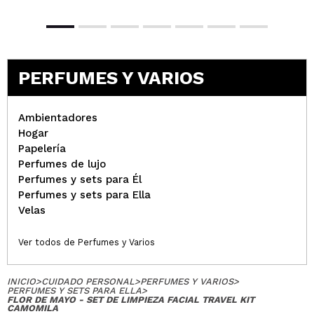
Noelia Garcia
Muy bien y perfecto el tamaño para viajar. Lástima
que me llegó el neceser rajado por la parte de
arriba, cerca de la cremallera. ????
PERFUMES Y VARIOS
¿Recomendarías su compra?
No
Opinión
Hace 1
Responder
|
|
verificada
Útil
año
Ambientadores
Hogar
Papelería
Paula
Perfumes de lujo
Perfumes y sets para Él
Estos limpiadores me encantan, no me pueden
Perfumes y sets para Ella
faltar desde que los probé, son perfectos para
Velas
hacerse una doble limpieza y este formato es
perfecto para ir de viaje o llevarselo a cualquier
lado
Ver todos de Perfumes y Varios
¿Recomendarías su compra?
Si
Opinión
Hace 1
Responder
|
|
INICIO
>
CUIDADO PERSONAL
>
PERFUMES Y VARIOS
>
verificada
Útil
año
PERFUMES Y SETS PARA ELLA
>
FLOR DE MAYO - SET DE LIMPIEZA FACIAL TRAVEL KIT
CAMOMILA