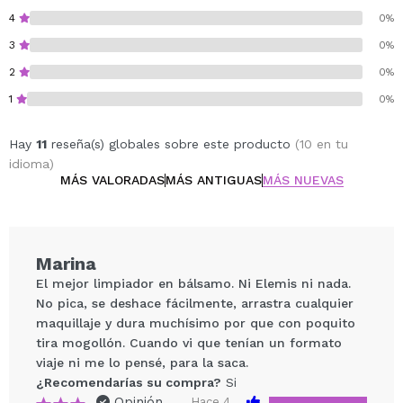
Vegan.
4
0%
Cruelty free.
3
0%
Testado dermatológicamente.
2
0%
1
0%
Hay
11
reseña(s) globales sobre este producto
(10 en tu
idioma)
MÁS VALORADAS
MÁS ANTIGUAS
MÁS NUEVAS
Marina
El mejor limpiador en bálsamo. Ni Elemis ni nada.
No pica, se deshace fácilmente, arrastra cualquier
maquillaje y dura muchísimo por que con poquito
tira mogollón. Cuando vi que tenían un formato
viaje ni me lo pensé, para la saca.
¿Recomendarías su compra?
Si
Opinión
Hace 4