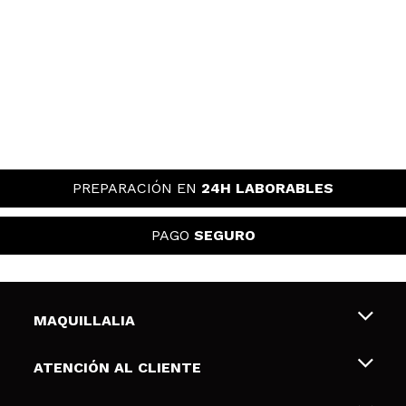
maricarmen
es un pack increible! la manteca la he repuesto mas
de 4 veces y no pienso cambiarlo
¿Recomendarías su compra?
Si
Responder
Útil
|
Hace 1 año
PREPARACIÓN EN
24H LABORABLES
PAGO
SEGURO
MAQUILLALIA
Sobre nosotros
ATENCIÓN AL CLIENTE
Empleo