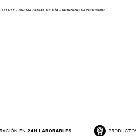
Opinión verificada
|
Hace 5 años
S
>
FLUFF - CREMA FACIAL DE DÍA - MORNING CAPPUCCINO
oelia
 recomendaría para una piel mixta-grasa? Saca muchos brillos
ecomendarías su compra?
Si
|
Hace 5 años
Laia
No saca brillos.
¿Recomendarías su compra?
Si
Opinión verificada
|
|
Hace 5 años
RACIÓN EN
24H LABORABLES
PRODUCTO
u textura! Es espesa pero se absorbe muy bien. Deja la piel con