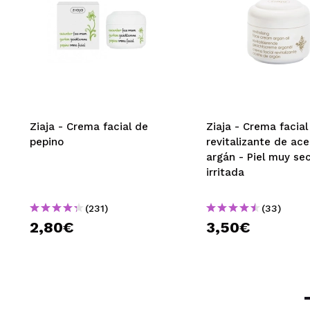
Yume
La usaba antes d
¿Recomendarías
|
LAURA
Ziaja - Crema facial de
Ziaja - Crema facial
pepino
revitalizante de ace
Totalmente enamo
argán - Piel muy se
rostro. Y lo hid
irritada
usarla y el olor
¿Recomendarías
|
(231)
(33)
2,80€
3,50€
Laia
Se absorbe muy r
¿Recomendarías