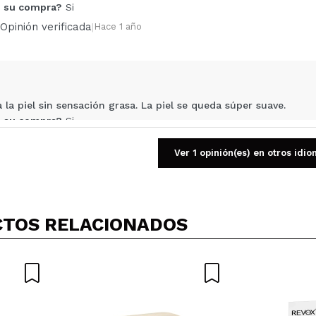
 su compra?
Si
5/
Opinión verificada
|
Hace 1 año
compra?
Si
No
AR
 la piel sin sensación grasa. La piel se queda súper suave.
 su compra?
Si
Opinión verificada
|
Hace 2 años
Ver 1 opinión(es) en otros idi
l olor a café dulce esta no es tu crema . Huele muchísimo durant
TOS RELACIONADOS
esagrada. Hidrata muchísimo y si que es verdad que al principio
 su compra?
Si
ce 3 años