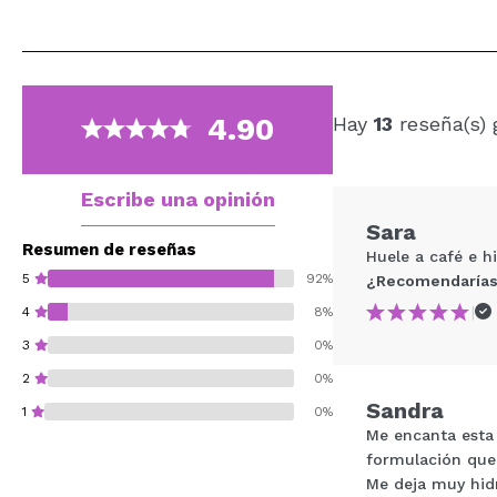
4.90
Hay
13
reseña(s) 
Escribe una opinión
Sara
Resumen de reseñas
Huele a café e h
5
92%
¿Recomendarías
|
4
8%
3
0%
2
0%
Sandra
1
0%
Me encanta esta 
formulación que 
Me deja muy hidra