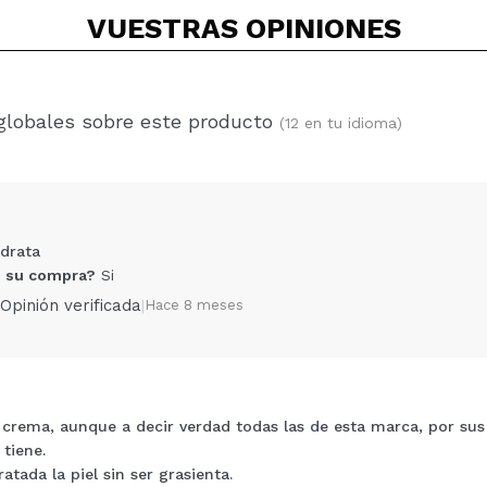
VUESTRAS
OPINIONES
globales sobre este producto
(12 en tu idioma)
idrata
 su compra?
Si
Opinión verificada
|
Hace 8 meses
crema, aunque a decir verdad todas las de esta marca, por sus 
Compartir un vídeo o una foto
tiene.
Tu vídeo podría ser el primero. Imagínatelo...
tada la piel sin ser grasienta.