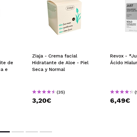
e que la retiraran y la volvieran a poner y esta crema me da la 
 su compra?
Si
Opinión verificada
|
Hace 3 años
Ziaja - Crema facial
Revox - *Ju
ite de
Hidratante de Aloe - Piel
Ácido Hialu
rada de esta crema. Me encanta como huele, su textura densa y
ca e
Seca y Normal
rata perfectamente. Se puede proseguir enseguida a la aplicació
 perdura en el rostro. Muy agradable. Repetiré segurisimo y la r
 su compra?
Si
Opinión verificada
|
Hace 4 años
(35)
(
3,20€
6,49€
ápido, el olor és una delicia y aporta la hidratación justa para
 su compra?
Si