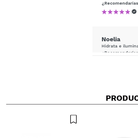
¿Recomendarías
|
¿Recomendarías su 
ENVI
Noelia
Hidrata e ilumina
¿Recomendarías
|
Iratxe
Si no te gusta e
PRODUC
que a mi no me d
¿Recomendarías
|
Ha