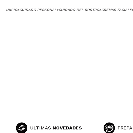
|
INICIO
>
CUIDADO PERSONAL
>
CUIDADO DEL ROSTRO
>
CREMAS FACIALE
N
La
¿R
Malgorzata
ÚLTIMAS
NOVEDADES
PREPA
E ha encantado s