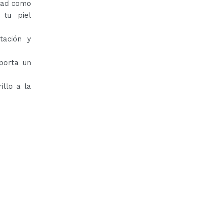
dad como
 tu piel
tación y
aporta un
illo a la