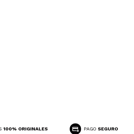
Responder
Útil
?
Responder
Útil
Responder
Útil
S
100% ORIGINALES
PAGO
SEGURO
 mejor color y es ideal por debajo de maquillaje. Su olor