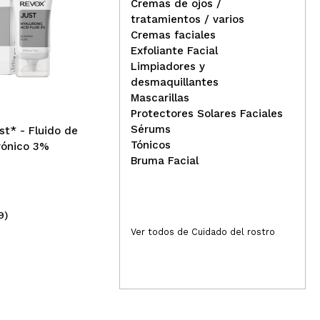
Cremas de ojos /
tratamientos / varios
vida. Hidrata muy bien y el olor es un gustazo.
Cremas faciales
Ziaja - Crema facial de
Zia
Exfoliante Facial
noche con leche de cabra
hid
Limpiadores y
Responder
Útil
You
desmaquillantes
Mascarillas
Protectores Solares Faciales
Sérums
st* - Fluido de
Tónicos
rónico 3%
 de rápida absorción. Deja un olor increíble en el
Bruma Facial
n del maquillaje e incluso se mezcla muy bien. Da gusto
ecomiendo totalmente.
Responder
Útil
9)
(24)
4,10€
4
Ver todos de Cuidado del rostro
 la mañana, en mi piel mixta.