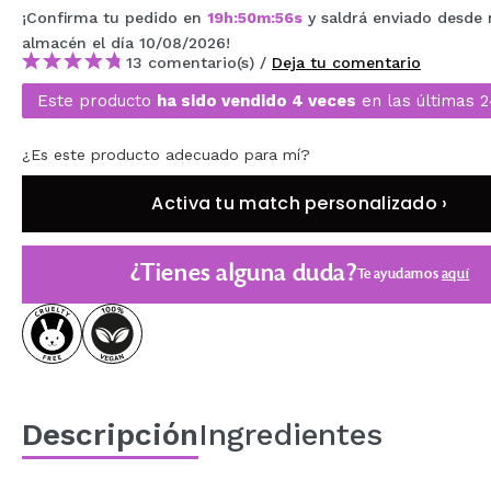
¡Confirma tu pedido en
19
h
:
50
m
:
55
s
y saldrá enviado desde 
MAQUIFARMA
almacén
el día 10/08/2026
!
KOREA ZONE
13 comentario(s) /
Deja tu comentario
Este producto
ha sido vendido 4 veces
en las últimas 
TRAVEL SIZE
NATURE
¿Es este producto adecuado para mí?
Activa tu match personalizado ›
OFERTAS
OUTLET
¿Tienes alguna duda?
Te ayudamos
aquí
¡HAN VUELTO!
PRÓXIMAMENTE
BLOG
Descripción
Ingredientes