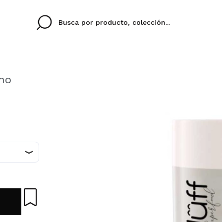
ino
Cristina
Antonia
Ines
No tengo cuenta aqu
U IDIOMA
ez que
Buena experiencia
Muy bien
Spedizi
QUIER
ESPAÑOL
ENGLISH
eriencia
imballa
ajería.
elegan
colori sc
Al crear una cuenta en
rápidamente, revisar e
anteriores.