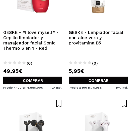
GESKE - *I love myself* -
GESKE - Limpiador facial
Cepillo limpiador y
con aloe vera y
masajeador facial Sonic
provitamina B5
Thermo 6 en 1 - Red
(0)
(0)
49,95€
5,95€
COMPRAR
COMPRAR
Precio x 100 gr: 4.995,00€
IVA Incl.
Precio x 100 ml: 5,95€
IVA Incl.