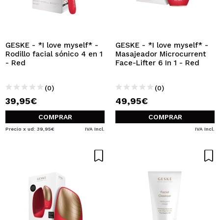
QUIERO REGISTRARME
Al crear una cuenta en Maquillalia.com podrás realizar
tus compras rápidamente, revisar el estado de tus
pedidos y consultar tus operaciones anteriores.
GESKE - *I love myself* -
GESKE - *I love myself* -
Rodillo facial sónico 4 en 1
Masajeador Microcurrent
- Red
Face-Lifter 6 In 1 - Red
CREAR CUENTA
(0)
(0)
39,95€
49,95€
COMPRAR
COMPRAR
Precio x ud: 39,95€
IVA Incl.
IVA Incl.