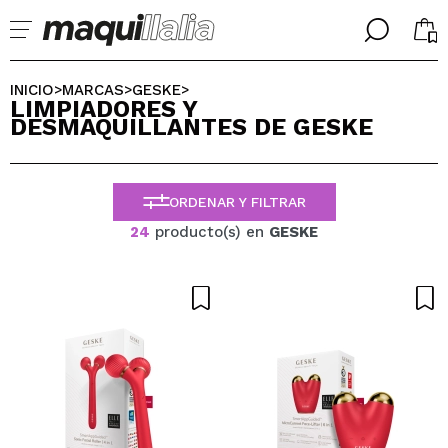
╳
╳
SELECCIONA TU IDIOMA
INICIO
MARCAS
GESKE
>
>
>
LIMPIADORES Y
Ya soy #maquilover, tengo cuenta
DESMAQUILLANTES DE GESKE
BIENVENIDX!
ESPAÑOL
ENGLISH
FRANCES
ORDENAR Y FILTRAR
ALEMAN
ITALIANO
24
producto(s) en
GESKE
PORTUGUESE
¿Olvidaste la contraseña?
No tengo cuenta aquí