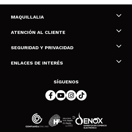
MAQUILLALIA
Sobre nosotros
ATENCIÓN AL CLIENTE
Empleo
Envíos y devoluciones
SEGURIDAD Y PRIVACIDAD
Tarjetas de Regalo
Desistimiento / Devoluciones
Terminos y condiciones de uso
ENLACES DE INTERÉS
Formas de pago
Pólitica de Privacidad
Contacto
Descuento Estudiantes
Política de cookies
SÍGUENOS
Resolución de litigios en línea (ODR)