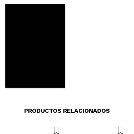
tenho uma prança da marca Hair Slim 5.0, que
comprei aqui, mas infelizmente aqui já não estão
vendendo mais. A prancha Hair Slim é otima, deixa
o meu cabelo parecendo uma seda, adoro aquela
prancha e ha uns três anos atras, eu não paguei
mais de 30 euros. Nem sempre o caro é o melhor.
¿Recomendarías su compra?
No
Responder
Útil
|
Hace 5 años
PRODUCTOS RELACIONADOS