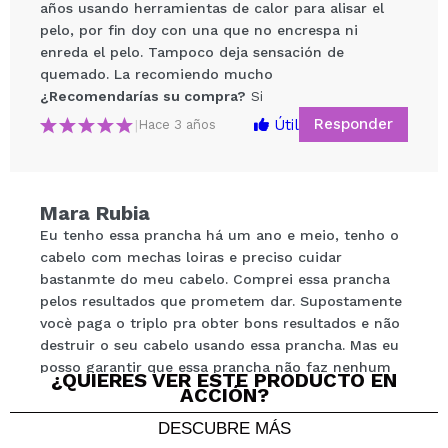
años usando herramientas de calor para alisar el
pelo, por fin doy con una que no encrespa ni
enreda el pelo. Tampoco deja sensación de
quemado. La recomiendo mucho
¿Recomendarías su compra?
Si
Responder
Útil
|
Hace 3 años
Compartir un vídeo o una foto
Tu vídeo podría ser el primero. Imagínatelo...
Mara Rubia
Eu tenho essa prancha há um ano e meio, tenho o
¿Recomendarías su compra?
Si
No
cabelo com mechas loiras e preciso cuidar
5/5
bastanmte do meu cabelo. Comprei essa prancha
pelos resultados que prometem dar. Supostamente
ENVIAR
vocè paga o triplo pra obter bons resultados e não
destruir o seu cabelo usando essa prancha. Mas eu
posso garantir que essa prancha não faz nenhum
¿QUIERES VER ESTE PRODUCTO EN
milagre e nada justifica esse preço, quando
ACCIÓN?
comprei paguei ainda mais caro. Muita propaganda
DESCUBRE MÁS
para resultados que justificam esse alto preço. Eu