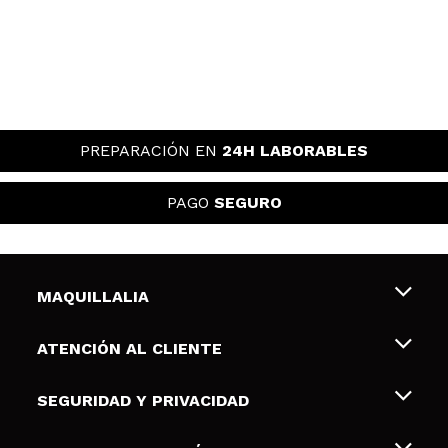
PREPARACIÓN EN
24H LABORABLES
PAGO
SEGURO
MAQUILLALIA
Sobre nosotros
ATENCIÓN AL CLIENTE
Empleo
Envíos y devoluciones
SEGURIDAD Y PRIVACIDAD
Tarjetas de Regalo
Desistimiento / Devoluciones
Terminos y condiciones de uso