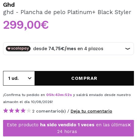
QUIERO REGISTRARME
Ghd
ghd - Plancha de pelo Platinum+ Black Styler
Al crear una cuenta en Maquillalia.com podrás realizar
tus compras rápidamente, revisar el estado de tus
299,00€
pedidos y consultar tus operaciones anteriores.
CREAR CUENTA
COMPRAR
¡Confirma tu pedido en
05
h
:
43
m
:
52
s
y saldrá enviado desde nuestro
almacén
el día 10/08/2026
!
2 comentario(s) /
Deja tu comentario
Este producto
ha sido vendido 1 veces
en las últimas
24 horas