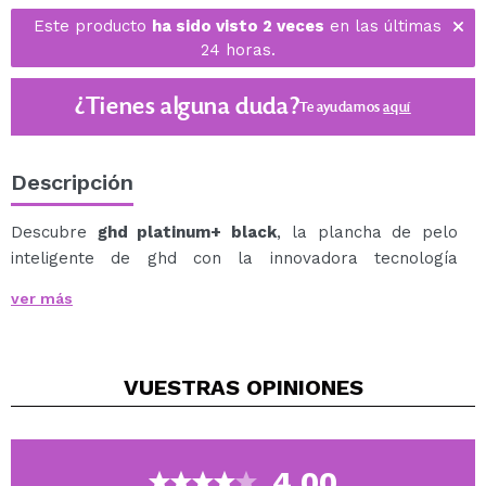
Este producto
ha sido visto 2 veces
en las últimas
24 horas.
¿Tienes alguna duda?
Te ayudamos
aquí
Descripción
Descubre
ghd platinum+ black
, la plancha de pelo
inteligente de ghd con la innovadora tecnología
predictiva Ultra-zone™.
ver más
Esta plancha profesional es tu aliada para un peinado
personalizado.
La tecnología predictiva Ultra-zone™ es el corazón de
VUESTRAS
OPINIONES
esta styler, detecta el tamaño de la sección de tu
cabello y ajusta su potencia, manteniendo una
temperatura óptima de 185ºC en ambas placas.
El resultado: un cabello 70% más fuerte, un 20% más
4.00