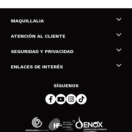
MAQUILLALIA
Sobre nosotros
ATENCIÓN AL CLIENTE
Empleo
Envíos y devoluciones
SEGURIDAD Y PRIVACIDAD
Tarjetas de Regalo
Desistimiento / Devoluciones
Terminos y condiciones de uso
ENLACES DE INTERÉS
Formas de pago
Pólitica de Privacidad
Contacto
Descuento Estudiantes
Política de cookies
SÍGUENOS
Resolución de litigios en línea (ODR)