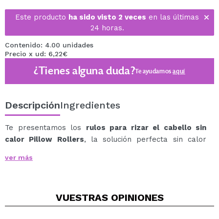
Este producto
ha sido visto 2 veces
en las últimas
24 horas.
Contenido: 4.00 unidades
Precio x ud: 6,22€
¿Tienes alguna duda?
Te ayudamos
aquí
Descripción
Ingredientes
Te presentamos los
rulos para rizar el cabello sin
calor Pillow Rollers
, la solución perfecta sin calor
para conseguir bonitos rizos y ondas sin esfuerzo.
ver más
Estos innovadores rulos están fabricados con un lujoso
tejido satinado y cuentan con una mecánica de sujeción
que hará que no se muevan.
VUESTRAS
OPINIONES
Diseñados con espuma elástica con memoria, estos
rulos crean rizos expresivos sin causar ningún daño por