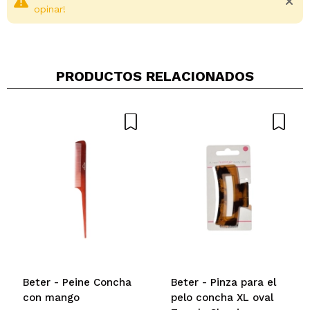
opinar!
PRODUCTOS RELACIONADOS
Compartir un vídeo o una foto
Tu vídeo podría ser el primero. Imagínatelo...
¿Recomendarías su compra?
Si
No
5/5
ENVIAR
Beter - Peine Concha
Beter - Pinza para el
con mango
pelo concha XL oval