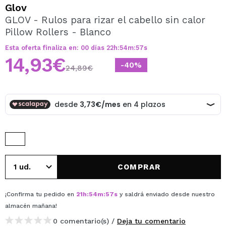
QUIERO REGISTRARME
Glov
GLOV - Rulos para rizar el cabello sin calor
Al crear una cuenta en Maquillalia.com podrás realizar
Pillow Rollers - Blanco
tus compras rápidamente, revisar el estado de tus
pedidos y consultar tus operaciones anteriores.
Esta oferta finaliza en:
00
días
22
h
:
54
m
:
57
s
14,93€
-40%
24,89€
CREAR CUENTA
COMPRAR
¡Confirma tu pedido en
21
h
:
54
m
:
57
s
y saldrá enviado desde nuestro
almacén
mañana
!
0 comentario(s) /
Deja tu comentario