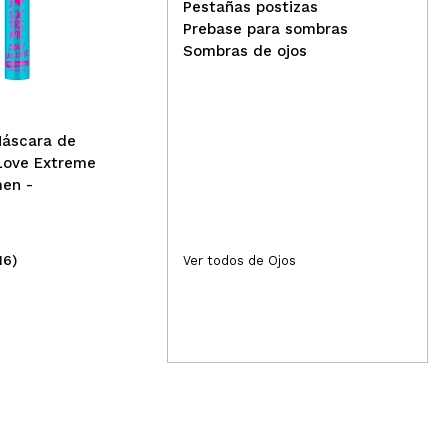
Pestañas postizas
ess
Prebase para sombras
essence - Máscara de
Más
Sombras de ojos
pestañas Without Limits
Extreme Lengthening &
Volume - 01: Black
Máscara de
Love Extreme
men -
16)
(33)
Ver todos de Ojos
4,19€
4,