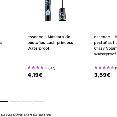
-
essence - Máscara de
essence - 
as
pestañas Lash princess
pestañas I 
Waterproof
Crazy Volu
Waterproof
(37)
(
4,19€
3,59€
 DE PESTAÑAS LASH EXTENSION