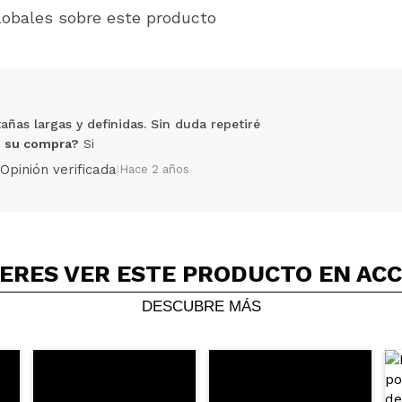
lobales sobre este producto
añas largas y definidas. Sin duda repetiré
 su compra?
Si
Opinión verificada
|
Hace 2 años
ERES VER ESTE PRODUCTO EN AC
Compartir un vídeo o una foto
Tu vídeo podría ser el primero. Imagínatelo...
DESCUBRE MÁS
5/
compra?
Si
No
AR