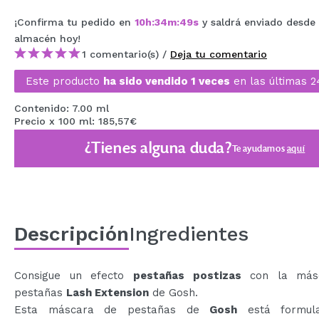
MAQUIFARMA
¡Confirma tu pedido en
10
h
:
34
m
:
48
s
y saldrá enviado desde
almacén
hoy
!
KOREA ZONE
1 comentario(s) /
Deja tu comentario
TRAVEL SIZE
Este producto
ha sido vendido 1 veces
en las últimas 2
NATURE
Contenido: 7.00 ml
Precio x 100 ml: 185,57€
¿Tienes alguna duda?
OFERTAS
Te ayudamos
aquí
OUTLET
¡HAN VUELTO!
PRÓXIMAMENTE
Descripción
Ingredientes
BLOG
Consigue un efecto
pestañas postizas
con la más
pestañas
Lash Extension
de Gosh.
Esta máscara de pestañas de
Gosh
está formul