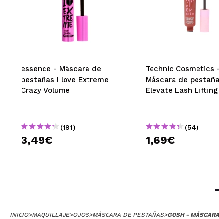
essence - Máscara de
Technic Cosmetics 
pestañas I love Extreme
Máscara de pestañ
Crazy Volume
Elevate Lash Lifting
(191)
(54)
3,49€
1,69€
INICIO
>
MAQUILLAJE
>
OJOS
>
MÁSCARA DE PESTAÑAS
>
GOSH - MÁSCARA