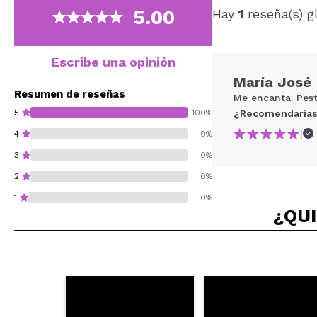
5.00
Hay
1
reseña(s) g
Escribe una opinión
María José
Resumen de reseñas
Me encanta. Pest
5
100%
¿Recomendarías
|
4
0%
3
0%
2
0%
1
0%
¿QUI
¿Recomendarías su 
ENVI