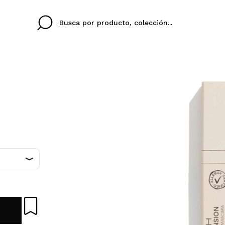
Cristina
Antonia
Ines
No tengo cuenta aqu
U IDIOMA
ez que
Buena experiencia
Muy bien
Spedizi
QUIER
ESPAÑOL
ENGLISH
eriencia
imballa
ajería.
elegan
colori sc
Al crear una cuenta en
rápidamente, revisar e
anteriores.