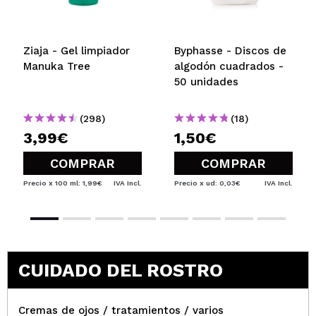
¿Recomendarías su compra?
Si
Opinión
Hace 3
Responder
|
|
verificada
Útil
años
Ziaja - Gel limpiador
Byphasse - Discos de
Manuka Tree
algodón cuadrados -
50 unidades
Yanire
Adoro este gel. Es el 4 o 5 que compro, no puede
(298)
(18)
faltar en mi casa. Este de aloe vera o el de lavanda.
3,99€
1,50€
Mi chico y yo lo usamos diariamente. La textura es
buena y siento que limpia bien.
COMPRAR
COMPRAR
¿Recomendarías su compra?
Si
Opinión
Hace 3
Precio x 100 ml: 1,99€
IVA Incl.
Precio x ud: 0,03€
IVA Incl.
Responder
|
|
verificada
Útil
años
Lorena
CUIDADO DEL ROSTRO
Buen limpiador. Tengo la piel sensible y me va
genial
¿Recomendarías su compra?
Si
Cremas de ojos / tratamientos / varios