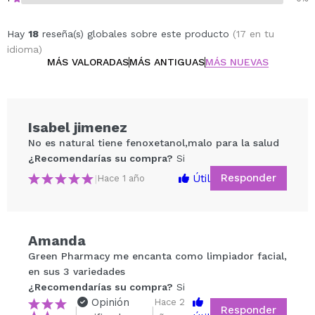
Fórmula sin ingredientes agresivos.
Hay
18
reseña(s) globales sobre este producto
(17 en tu
idioma)
MÁS VALORADAS
MÁS ANTIGUAS
MÁS NUEVAS
Isabel jimenez
No es natural tiene fenoxetanol,malo para la salud
¿Recomendarías su compra?
Si
Responder
Útil
|
Hace 1 año
Amanda
Green Pharmacy me encanta como limpiador facial,
Compartir un vídeo o una foto
en sus 3 variedades
Tu vídeo podría ser el primero. Imagínatelo...
¿Recomendarías su compra?
Si
Opinión
Hace 2
Responder
|
|