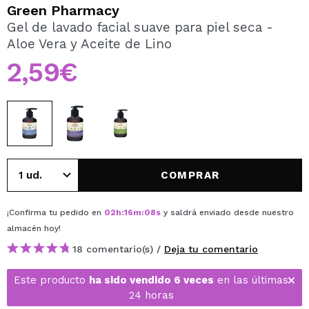
QUIERO REGISTRARME
Green Pharmacy
Gel de lavado facial suave para piel seca -
Al crear una cuenta en Maquillalia.com podrás realizar
Aloe Vera y Aceite de Lino
tus compras rápidamente, revisar el estado de tus
pedidos y consultar tus operaciones anteriores.
2,59€
CREAR CUENTA
COMPRAR
¡Confirma tu pedido en
02
h
:
16
m
:
08
s
y saldrá enviado desde nuestro
almacén
hoy
!
18 comentario(s) /
Deja tu comentario
Este producto
ha sido vendido 6 veces
en las últimas
24 horas