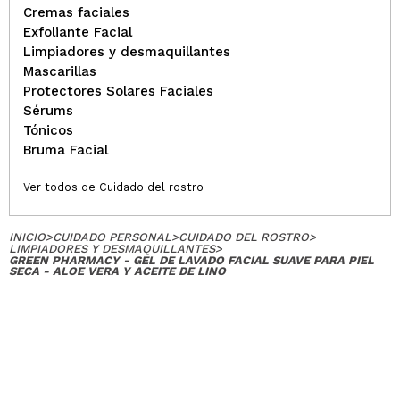
Opinión
Hace 3
Cremas faciales
Responder
|
|
verificada
Útil
años
Exfoliante Facial
Limpiadores y desmaquillantes
Mascarillas
Protectores Solares Faciales
Raquel
Sérums
He usado esta marca en diferentes tipos de
Tónicos
productos (intimo, facial piel normal, seca…) y me
Bruma Facial
suele ir bastante bien. Este en concreto era para
una compañera y parece que le va bien.
Ver todos de Cuidado del rostro
¿Recomendarías su compra?
Si
Opinión
Hace 3
Responder
|
|
verificada
Útil
años
INICIO
>
CUIDADO PERSONAL
>
CUIDADO DEL ROSTRO
>
LIMPIADORES Y DESMAQUILLANTES
>
GREEN PHARMACY - GEL DE LAVADO FACIAL SUAVE PARA PIEL
SECA - ALOE VERA Y ACEITE DE LINO
Maricarmen
Es bueno
¿Recomendarías su compra?
Si
Opinión
Hace 3
Responder
|
|
verificada
Útil
años