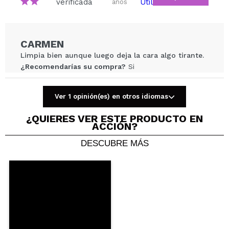
verificada
Útil
años
¿Recomendarías su compra?
Si
No
5/5
ENVIAR
CARMEN
Limpia bien aunque luego deja la cara algo tirante.
¿Recomendarías su compra?
Si
Opinión
Hace 2
Responder
|
|
verificada
Útil
años
Ver 1 opinión(es) en otros idiomas
¿QUIERES VER ESTE PRODUCTO EN
ACCIÓN?
ESTIBALIZ
Me ha gustado mucho, no deja la piel tirante
DESCUBRE MÁS
¿Recomendarías su compra?
Si
Opinión
Hace 3
Responder
|
|
verificada
Útil
años
Sandra