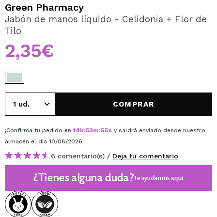
QUIERO REGISTRARME
Green Pharmacy
Jabón de manos líquido - Celidonia + Flor de
Al crear una cuenta en Maquillalia.com podrás realizar
Tilo
tus compras rápidamente, revisar el estado de tus
pedidos y consultar tus operaciones anteriores.
2,35€
CREAR CUENTA
COMPRAR
¡Confirma tu pedido en
14
h
:
53
m
:
55
s
y saldrá enviado desde nuestro
almacén
el día 10/08/2026
!
6 comentario(s) /
Deja tu comentario
¿Tienes alguna duda?
Te ayudamos
aquí