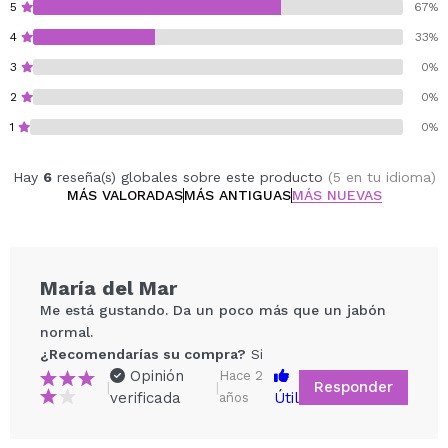
Limpieza delicada sin jabón tradicional.
5
67%
Protege contra la deshidratación y suaviza la piel.
4
33%
Hidratación y regeneración con glicerina.
3
0%
Apto para pieles secas, sensibles e irritadas.
Fragancia herbal relajante y placentera.
2
0%
1
0%
Vegan.
Cruelty free.
Hay
6
reseña(s) globales sobre este producto
(5 en tu idioma)
MÁS VALORADAS
MÁS ANTIGUAS
MÁS NUEVAS
María del Mar
Me está gustando. Da un poco más que un jabón
normal.
¿Recomendarías su compra?
Si
Opinión
Hace 2
Responder
|
|
verificada
Útil
años