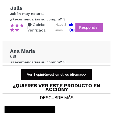
Compartir un vídeo o una foto
Julia
Tu vídeo podría ser el primero. Imagínatelo...
Jabón muy natural
¿Recomendarías su compra?
Si
Opinión
Hace 3
Responder
|
|
¿Recomendarías su compra?
Si
No
verificada
Útil
años
5/5
ENVIAR
Ana Maria
Útil
¿Recomendarías su compra?
Si
Opinión
Hace 3
Responder
|
|
verificada
Útil
años
Ver 1 opinión(es) en otros idiomas
¿QUIERES VER ESTE PRODUCTO EN
ACCIÓN?
María Jesús
DESCUBRE MÁS
Prefiero el jabón en pastilla, pero está bien
¿Recomendarías su compra?
Si
Opinión
Hace 3