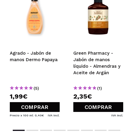
Agrado - Jabón de
Green Pharmacy -
manos Dermo Papaya
Jabón de manos
líquido - Almendras y
Aceite de Argán
(5)
(1)
1,99€
2,35€
COMPRAR
COMPRAR
Precio x 100 ml: 0,40€
IVA Incl.
IVA Incl.