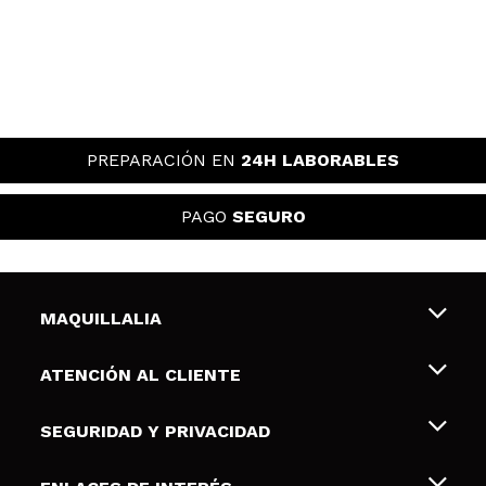
PREPARACIÓN EN
24H LABORABLES
PAGO
SEGURO
MAQUILLALIA
Sobre nosotros
ATENCIÓN AL CLIENTE
Empleo
Envíos y devoluciones
SEGURIDAD Y PRIVACIDAD
Tarjetas de Regalo
Desistimiento / Devoluciones
Terminos y condiciones de uso