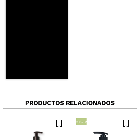
Responder
|
|
verificada
Útil
años
Tatiana
Lo encuentro un jabón bastante normal.
¿Recomendarías su compra?
Si
Opinión
Hace 5
Responder
|
|
verificada
Útil
años
PRODUCTOS RELACIONADOS
Nature