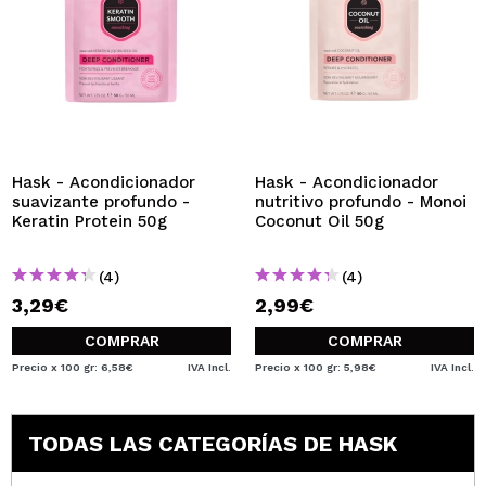
Hask - Acondicionador
Hask - Acondicionador
suavizante profundo -
nutritivo profundo - Monoi
Keratin Protein 50g
Coconut Oil 50g
(4)
(4)
3,29€
2,99€
COMPRAR
COMPRAR
Precio x 100 gr: 6,58€
IVA Incl.
Precio x 100 gr: 5,98€
IVA Incl.
TODAS LAS CATEGORÍAS DE HASK