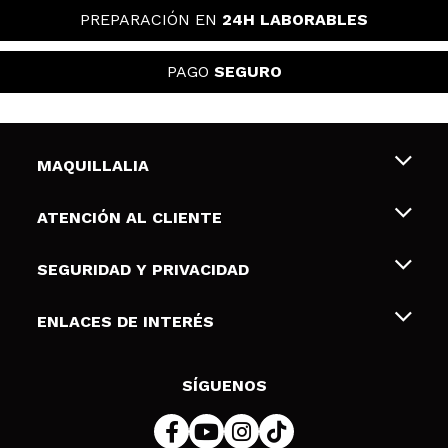
PREPARACIÓN EN
24H LABORABLES
PAGO
SEGURO
MAQUILLALIA
Sobre nosotros
ATENCIÓN AL CLIENTE
Empleo
Envíos y devoluciones
SEGURIDAD Y PRIVACIDAD
Tarjetas de Regalo
Desistimiento / Devoluciones
Terminos y condiciones de uso
ENLACES DE INTERÉS
Formas de pago
Pólitica de Privacidad
Contacto
Descuento Estudiantes
Política de cookies
SÍGUENOS
Resolución de litigios en línea (ODR)