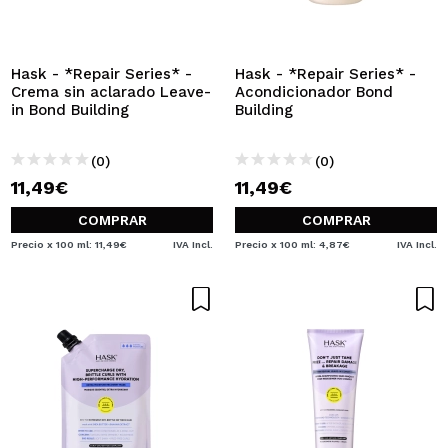
Hask - *Repair Series* -
Hask - *Repair Series* -
Crema sin aclarado Leave-
Acondicionador Bond
in Bond Building
Building
(0)
(0)
11,49€
11,49€
COMPRAR
COMPRAR
Precio x 100 ml: 11,49€
IVA Incl.
Precio x 100 ml: 4,87€
IVA Incl.