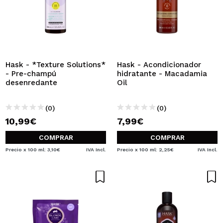
Hask - *Texture Solutions*
Hask - Acondicionador
- Pre-champú
hidratante - Macadamia
desenredante
Oil
(0)
(0)
10,99€
7,99€
COMPRAR
COMPRAR
Precio x 100 ml: 3,10€
IVA Incl.
Precio x 100 ml: 2,25€
IVA Incl.