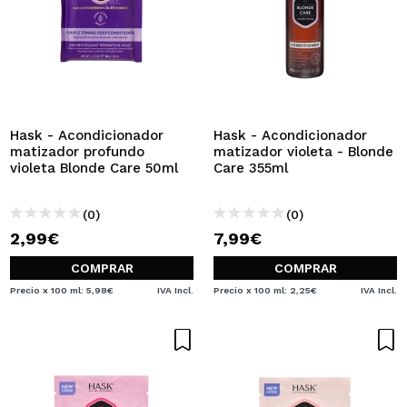
Hask - Acondicionador
Hask - Acondicionador
matizador profundo
matizador violeta - Blonde
violeta Blonde Care 50ml
Care 355ml
(0)
(0)
2,99€
7,99€
COMPRAR
COMPRAR
Precio x 100 ml: 5,98€
IVA Incl.
Precio x 100 ml: 2,25€
IVA Incl.