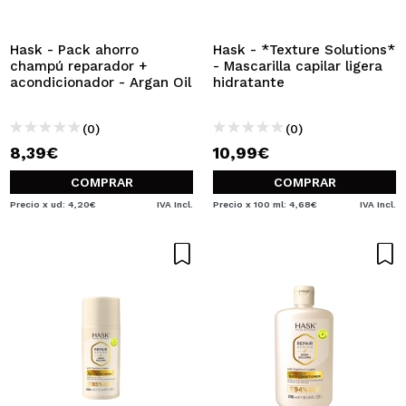
QUIERO REGISTRARME
Al crear una cuenta en Maquillalia.com podrás realizar
Hask - Pack ahorro
Hask - *Texture Solutions*
tus compras rápidamente, revisar el estado de tus
champú reparador +
- Mascarilla capilar ligera
pedidos y consultar tus operaciones anteriores.
acondicionador - Argan Oil
hidratante
(0)
(0)
CREAR CUENTA
8,39€
10,99€
COMPRAR
COMPRAR
Precio x ud: 4,20€
IVA Incl.
Precio x 100 ml: 4,68€
IVA Incl.