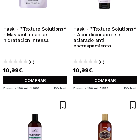
Hask - *Texture Solutions*
Hask - *Texture Solutions*
- Mascarilla capilar
- Acondicionador sin
hidratación intensa
aclarado anti
encrespamiento
(0)
(0)
10,99€
10,99€
COMPRAR
COMPRAR
Precio x 100 ml: 4,68€
IVA Incl.
Precio x 100 ml: 5,55€
IVA Incl.