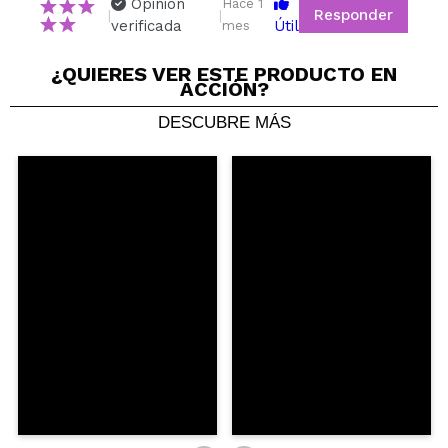
Opinión
ENVIAR
Hace 1
Responder
|
|
verificada
Útil
mes
¿QUIERES VER ESTE PRODUCTO EN
ACCIÓN?
DESCUBRE MÁS