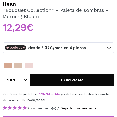
QUIERO REGISTRARME
Hean
*Bouquet Collection* - Paleta de sombras -
Al crear una cuenta en Maquillalia.com podrás realizar
Morning Bloom
tus compras rápidamente, revisar el estado de tus
pedidos y consultar tus operaciones anteriores.
12,29€
CREAR CUENTA
COMPRAR
¡Confirma tu pedido en
12
h
:
24
m
:
14
s
y saldrá enviado desde nuestro
almacén
el día 10/08/2026
!
2 comentario(s) /
Deja tu comentario