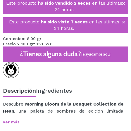
Este producto
ha sido vendido 2 veces
en las últimas
24 horas
Este producto
ha sido visto 7 veces
en las últimas
24 horas.
Contenido: 8.00 gr
Precio x 100 gr: 153,62€
¿Tienes alguna duda?
Te ayudamos
aquí
Descripción
Ingredientes
Descubre
Morning Bloom de la Bouquet Collection de
Hean
, una paleta de sombras de edición limitada
inspirada en la frescura y romanticismo de las flores al
ver más
despertar por la mañana.