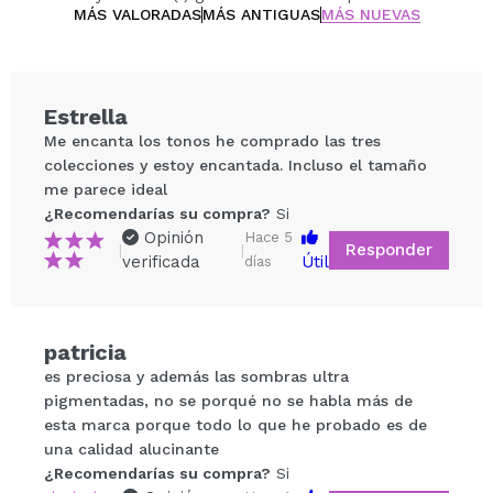
MÁS VALORADAS
MÁS ANTIGUAS
MÁS NUEVAS
Estrella
Me encanta los tonos he comprado las tres
colecciones y estoy encantada. Incluso el tamaño
me parece ideal
¿Recomendarías su compra?
Si
Opinión
Hace 5
Responder
|
|
verificada
Útil
días
Compartir un vídeo o una foto
patricia
Tu vídeo podría ser el primero. Imagínatelo...
es preciosa y además las sombras ultra
pigmentadas, no se porqué no se habla más de
¿Recomendarías su compra?
Si
No
esta marca porque todo lo que he probado es de
5/5
una calidad alucinante
¿Recomendarías su compra?
Si