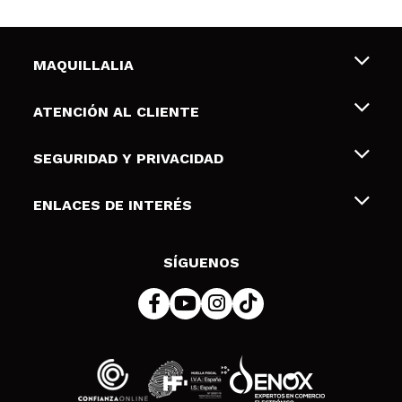
MAQUILLALIA
Sobre nosotros
ATENCIÓN AL CLIENTE
Empleo
Envíos y devoluciones
SEGURIDAD Y PRIVACIDAD
Tarjetas de Regalo
Desistimiento / Devoluciones
Terminos y condiciones de uso
ENLACES DE INTERÉS
Formas de pago
Pólitica de Privacidad
Contacto
Descuento Estudiantes
Política de cookies
SÍGUENOS
Resolución de litigios en línea (ODR)