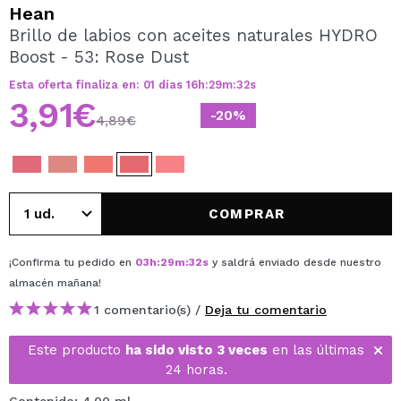
QUIERO REGISTRARME
Hean
Brillo de labios con aceites naturales HYDRO
Al crear una cuenta en Maquillalia.com podrás realizar
Boost - 53: Rose Dust
tus compras rápidamente, revisar el estado de tus
pedidos y consultar tus operaciones anteriores.
Esta oferta finaliza en:
01
días
16
h
:
29
m
:
32
s
3,91€
-20%
4,89€
CREAR CUENTA
COMPRAR
¡Confirma tu pedido en
03
h
:
29
m
:
32
s
y saldrá enviado desde nuestro
almacén
mañana
!
1 comentario(s) /
Deja tu comentario
Este producto
ha sido visto 3 veces
en las últimas
24 horas.