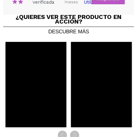
verificada
Útil
meses
¿QUIERES VER ESTE PRODUCTO EN
ACCIÓN?
DESCUBRE MÁS
Compartir un vídeo o una foto
Tu vídeo podría ser el primero. Imagínatelo...
¿Recomendarías su compra?
Si
No
5/5
ENVIAR