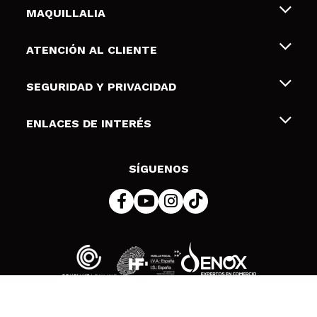
MAQUILLALIA
Sobre nosotros
ATENCIÓN AL CLIENTE
Empleo
Envíos y devoluciones
SEGURIDAD Y PRIVACIDAD
Tarjetas de Regalo
Desistimiento / Devoluciones
Terminos y condiciones de uso
ENLACES DE INTERÉS
Formas de pago
Pólitica de Privacidad
Contacto
Descuento Estudiantes
Política de cookies
SÍGUENOS
Resolución de litigios en línea (ODR)
© 2026 DSM Beauty, S.L.