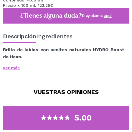
Contenido: 4.00 ml
Precio x 100 ml: 122,25€
¿Tienes alguna duda?
Te ayudamos
aquí
Descripción
Ingredientes
Brillo de labios con aceites naturales HYDRO Boost
de Hean.
Es un brillo de labios con activador de volumen Volulip,
ver más
aceite de cañamo, aceite de oliva, aceite de limnanthes
y aceite de flores de primavera-verano, proporciona
hidratación y cuidado a la delicada piel de los labios
VUESTRAS
OPINIONES
Este brillo de labios se presenta en forma de un
delicado gel comprimido con destellos brillantes.
Vegan.
5.00
Cruelty free.