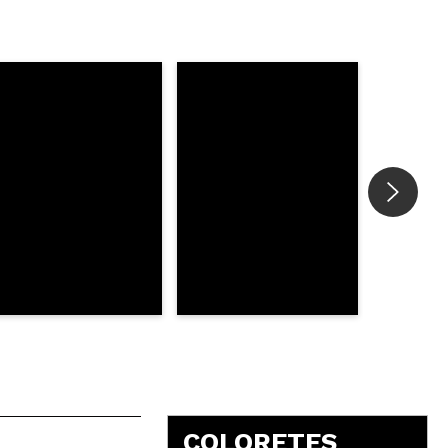
5
COLORETES