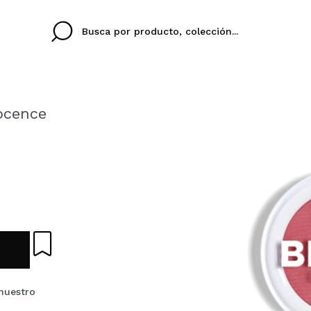
ocence
Cristina
Antonia
Ines
No tengo cuenta aqu
U IDIOMA
ez que
Buena experiencia
Muy bien
Spedizi
QUIER
ESPAÑOL
ENGLISH
eriencia
imballa
ajería.
elegan
colori sc
Al crear una cuenta en
rápidamente, revisar e
anteriores.
nuestro