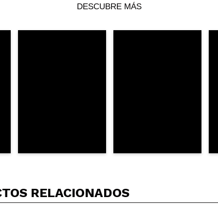
Tu vídeo podría ser el primero. Imagínatelo...
DESCUBRE MÁS
5/
compra?
Si
No
AR
TOS RELACIONADOS