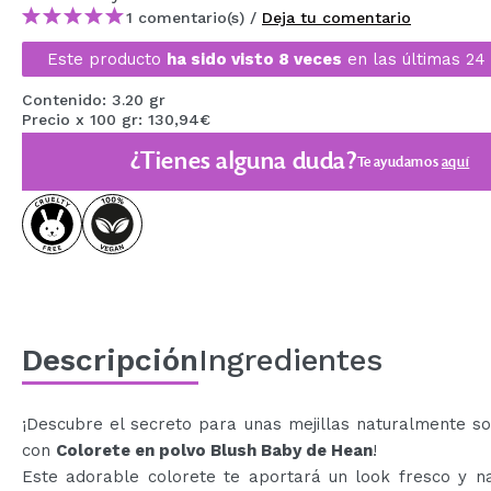
1 comentario(s) /
Deja tu comentario
MAQUIFARMA
Este producto
ha sido visto 8 veces
en las últimas 24
KOREA ZONE
Contenido: 3.20 gr
TRAVEL SIZE
Precio x 100 gr: 130,94€
NATURE
¿Tienes alguna duda?
Te ayudamos
aquí
OFERTAS
OUTLET
¡HAN VUELTO!
PRÓXIMAMENTE
Descripción
Ingredientes
BLOG
¡Descubre el secreto para unas mejillas naturalmente s
con
Colorete en polvo Blush Baby de Hean
!
Este adorable colorete te aportará un look fresco y na