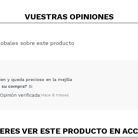
VUESTRAS
OPINIONES
lobales sobre este producto
n y queda precioso en la mejilla
 su compra?
Si
Opinión verificada
|
Hace 8 meses
ERES VER ESTE PRODUCTO EN AC
Compartir un vídeo o una foto