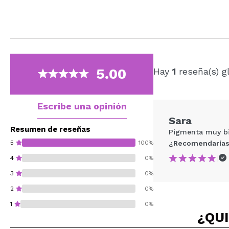
5.00
Hay
1
reseña(s) g
Escribe una opinión
Sara
Resumen de reseñas
Pigmenta muy bie
5
100%
¿Recomendarías
|
4
0%
3
0%
2
0%
1
0%
¿QUI