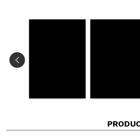
¿Recomendarías su 
ENVI
PRODUC