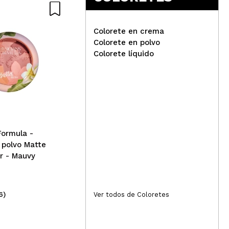
Colorete en crema
Colorete en polvo
Colorete líquido
ess
Catrice - Colorete en polvo
Sof
Soft Glam Baked Blush -
Ber
010: On Cloud Pink
Formula -
 polvo Matte
r - Mauvy
6)
(5)
Ver todos de Coloretes
5,29€
2,