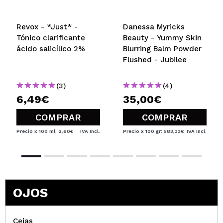
Revox - *Just* -
Danessa Myricks
Tónico clarificante
Beauty - Yummy Skin
ácido salicílico 2%
Blurring Balm Powder
Flushed - Jubilee
(3)
(4)
6,49€
35,00€
COMPRAR
COMPRAR
Precio x 100 ml: 2,60€
IVA Incl.
Precio x 100 gr: 583,33€
IVA Incl.
OJOS
Cejas