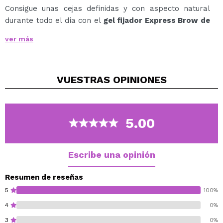
Consigue unas cejas definidas y con aspecto natural
durante todo el día con el
gel fijador Express Brow de
Hean
.
ver más
Su fórmula transparente y resistente peina, rellena y
fija los pelos en su lugar, logrando el efecto de cejas
más gruesas y estructuradas en segundos.
VUESTRAS
OPINIONES
Gracias a su cepillo de precisión, rellena los huecos y
distribuye el producto de manera uniforme, permitiendo
dar la forma deseada fácilmente.
Enriquecido con aloe vera y D-pantenol, no solo fija,
5.00
sino que también hidrata, acondiciona y ayuda a
regenerar el vello de las cejas.
Escribe una opinión
Vegan.
Cruelty free.
Resumen de reseñas
5
100%
4
0%
3
0%