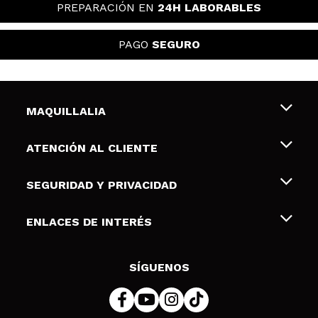
PREPARACIÓN EN
24H LABORABLES
PAGO
SEGURO
MAQUILLALIA
Sobre nosotros
ATENCIÓN AL CLIENTE
Empleo
Envíos y devoluciones
SEGURIDAD Y PRIVACIDAD
Tarjetas de Regalo
Desistimiento / Devoluciones
Terminos y condiciones de uso
ENLACES DE INTERÉS
Formas de pago
Pólitica de Privacidad
Contacto
Descuento Estudiantes
Política de cookies
SÍGUENOS
Resolución de litigios en línea (ODR)