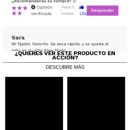
¿Recomendarías su compra?
Si
Opinión
Hace 5
Responder
|
|
¿Recomendarías su compra?
Si
No
verificada
Útil
meses
5/5
ENVIAR
Sara
Mi fijador favorito. Se seca rápido y se queda el
pelo en su sitio bien fijado
¿QUIERES VER ESTE PRODUCTO EN
ACCIÓN?
¿Recomendarías su compra?
Si
Opinión
Hace 8
Responder
|
|
DESCUBRE MÁS
verificada
Útil
meses
Carmen
Lo amo, me ha cambiado la cara jajajaa
¿Recomendarías su compra?
Si
Opinión
Hace 9
Responder
|
|
verificada
Útil
meses