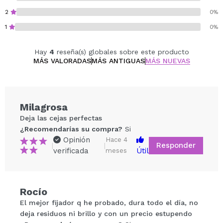
2
0%
1
0%
Hay
4
reseña(s) globales sobre este producto
MÁS VALORADAS
MÁS ANTIGUAS
MÁS NUEVAS
Milagrosa
Deja las cejas perfectas
¿Recomendarías su compra?
Si
Opinión
Hace 4
Responder
|
|
verificada
Útil
meses
Rocío
Compartir un vídeo o una foto
El mejor fijador q he probado, dura todo el día, no
Tu vídeo podría ser el primero. Imagínatelo...
deja residuos ni brillo y con un precio estupendo