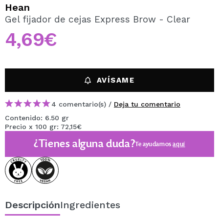
QUIERO REGISTRARME
Hean
Gel fijador de cejas Express Brow - Clear
Al crear una cuenta en Maquillalia.com podrás realizar
tus compras rápidamente, revisar el estado de tus
4,69€
pedidos y consultar tus operaciones anteriores.
CREAR CUENTA
AVÍSAME
4 comentario(s) /
Deja tu comentario
Contenido: 6.50 gr
Precio x 100 gr: 72,15€
¿Tienes alguna duda?
Te ayudamos
aquí
Descripción
Ingredientes