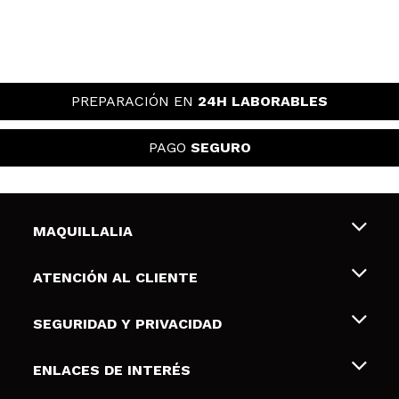
PREPARACIÓN EN
24H LABORABLES
PAGO
SEGURO
MAQUILLALIA
Sobre nosotros
ATENCIÓN AL CLIENTE
Empleo
Envíos y devoluciones
SEGURIDAD Y PRIVACIDAD
Tarjetas de Regalo
Desistimiento / Devoluciones
Terminos y condiciones de uso
ENLACES DE INTERÉS
Formas de pago
Pólitica de Privacidad
Contacto