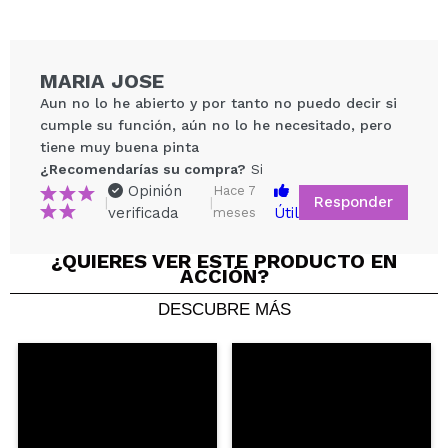
MARIA JOSE
Aun no lo he abierto y por tanto no puedo decir si
cumple su función, aún no lo he necesitado, pero
tiene muy buena pinta
¿Recomendarías su compra?
Si
Opinión
Hace 7
Responder
|
|
verificada
Útil
meses
¿QUIERES VER ESTE PRODUCTO EN
Compartir un vídeo o una foto
ACCIÓN?
Tu vídeo podría ser el primero. Imagínatelo...
DESCUBRE MÁS
¿Recomendarías su compra?
Si
No
5/5
ENVIAR