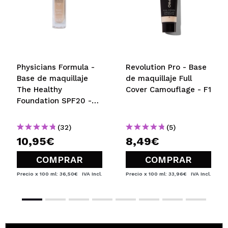
Physicians Formula -
Revolution Pro - Base
Base de maquillaje
de maquillaje Full
The Healthy
Cover Camouflage - F1
Foundation SPF20 -
LN3: Light Neutral
(32)
(5)
10,95€
8,49€
COMPRAR
COMPRAR
Precio x 100 ml: 36,50€
IVA Incl.
Precio x 100 ml: 33,96€
IVA Incl.