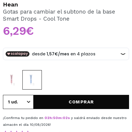
QUIERO REGISTRARME
Hean
Gotas para cambiar el subtono de la base
Al crear una cuenta en Maquillalia.com podrás realizar
Smart Drops - Cool Tone
tus compras rápidamente, revisar el estado de tus
pedidos y consultar tus operaciones anteriores.
6,29€
CREAR CUENTA
COMPRAR
¡Confirma tu pedido en
02
h
:
50
m
:
02
s
y saldrá enviado desde nuestro
almacén
el día 10/08/2026
!