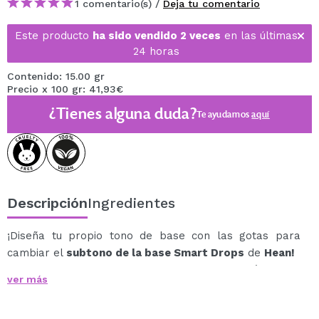
1 comentario(s) /
Deja tu comentario
Este producto
ha sido vendido 2 veces
en las últimas
24 horas
Contenido: 15.00 gr
Precio x 100 gr: 41,93€
¿Tienes alguna duda?
Te ayudamos
aquí
Descripción
Ingredientes
¡Diseña tu propio tono de base con las gotas para
cambiar el
subtono de la base Smart Drops
de
Hean!
Neutraliza los tonos anaranjados demasiado cálidos de
ver más
las bases de maquillaje, proporcionándoles un color
profesional y equilibrado.