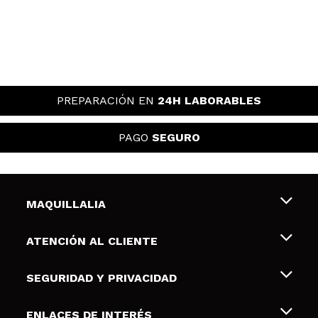
PREPARACIÓN EN
24H LABORABLES
PAGO
SEGURO
MAQUILLALIA
Sobre nosotros
ATENCIÓN AL CLIENTE
Empleo
Envíos y devoluciones
SEGURIDAD Y PRIVACIDAD
Tarjetas de Regalo
Desistimiento / Devoluciones
Terminos y condiciones de uso
ENLACES DE INTERÉS
Formas de pago