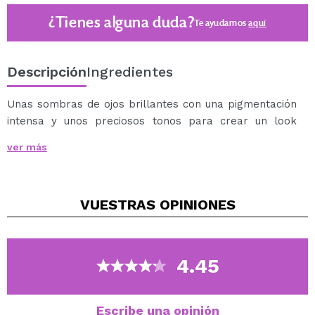
¿Tienes alguna duda?
Te ayudamos
aquí
Descripción
Ingredientes
Unas sombras de ojos brillantes con una pigmentación
intensa y unos preciosos tonos para crear un look
espectacular e iridiscente.
ver más
Su fórmula se funde suavemente en la piel.
Con un acabado duradero.
VUESTRAS
OPINIONES
4.45
Escribe una opinión