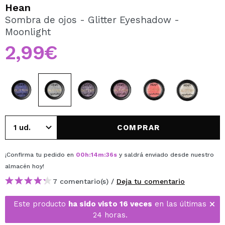
QUIERO REGISTRARME
Hean
Sombra de ojos - Glitter Eyeshadow -
Al crear una cuenta en Maquillalia.com podrás realizar
Moonlight
tus compras rápidamente, revisar el estado de tus
pedidos y consultar tus operaciones anteriores.
2,99€
CREAR CUENTA
COMPRAR
¡Confirma tu pedido en
00
h
:
14
m
:
36
s
y saldrá enviado desde nuestro
almacén
hoy
!
7 comentario(s) /
Deja tu comentario
Este producto
ha sido visto 16 veces
en las últimas
24 horas.