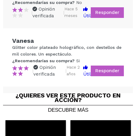
¿Recomendarías su compra?
No
Opinión
Hace 5
Responder
|
|
verificada
Útil
meses
Compartir un vídeo o una foto
Tu vídeo podría ser el primero. Imagínatelo...
Vanesa
Glitter color plateado holográfico, con destellos de
¿Recomendarías su compra?
Si
No
mil colores. Un espectáculo.
5/5
¿Recomendarías su compra?
Si
Opinión
Hace 2
Responder
|
|
verificada
Útil
ENVIAR
años
¿QUIERES VER ESTE PRODUCTO EN
Raquel
ACCIÓN?
una pasada, ojala saquen mas colores vale mucho
DESCUBRE MÁS
la pena. El glitter es muy fino.
¿Recomendarías su compra?
Si
Opinión
Hace 3
Responder
|
|
verificada
Útil
años