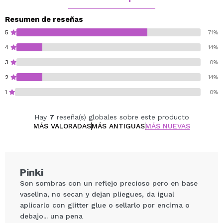
Resumen de reseñas
5
71%
4
14%
3
0%
2
14%
1
0%
Hay
7
reseña(s) globales sobre este producto
MÁS VALORADAS
MÁS ANTIGUAS
MÁS NUEVAS
Pinki
Son sombras con un reflejo precioso pero en base
vaselina, no secan y dejan pliegues, da igual
aplicarlo con glitter glue o sellarlo por encima o
debajo... una pena