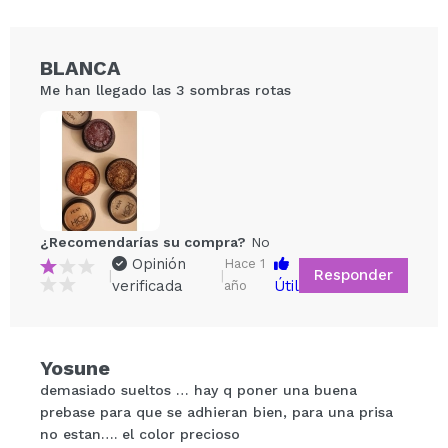
BLANCA
Me han llegado las 3 sombras rotas
¿Recomendarías su compra?
No
Compartir un vídeo o una foto
Opinión
Hace 1
Responder
|
|
Tu vídeo podría ser el primero. Imagínatelo...
verificada
Útil
año
¿Recomendarías su compra?
Si
No
Yosune
5/5
demasiado sueltos … hay q poner una buena
prebase para que se adhieran bien, para una prisa
ENVIAR
no estan…. el color precioso