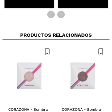
Beatriz
Me costó muchísimo escoger que sombra escoger.
¡La pigmentación es una locura y el color es taaaan
bonito! ¡Mi sombra favorita de la vida!
¿Recomendarías su compra?
Si
PRODUCTOS RELACIONADOS
Responder
Útil
|
Hace 4 años
CORAZONA - Sombra
CORAZONA - Sombra