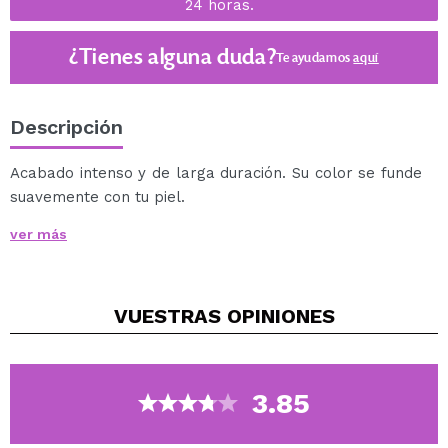
24 horas.
¿Tienes alguna duda?
Te ayudamos
aquí
Descripción
Acabado intenso y de larga duración. Su color se funde
suavemente con tu piel.
Ideales para dar luminosidad a tus ojos, gracias a su
ver más
facilidad de aplicación.
VUESTRAS
OPINIONES
3.85