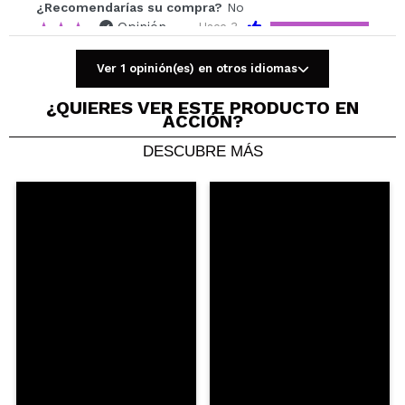
¿Recomendarías su compra?
No
Opinión
Hace 3
Responder
|
|
verificada
Útil
años
Ver 1 opinión(es) en otros idiomas
¿QUIERES VER ESTE PRODUCTO EN
Claudia
ACCIÓN?
Relación precio calidad, muy bien. Se le saca todo
DESCUBRE MÁS
el partido con una buena prebase/pegamento.
¿Recomendarías su compra?
Si
Opinión
Hace 4
Responder
|
|
verificada
Útil
años
diana
es una sombra preciosa y super cremosa
¿Recomendarías su compra?
Si
Responder
Útil
|
Hace 4 años