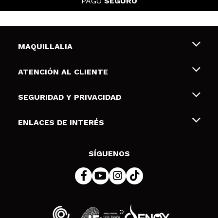
PAGO
SEGURO
MAQUILLALIA
Sobre nosotros
ATENCIÓN AL CLIENTE
Empleo
Envíos y devoluciones
SEGURIDAD Y PRIVACIDAD
Tarjetas de Regalo
Desistimiento / Devoluciones
Terminos y condiciones de uso
ENLACES DE INTERÉS
Formas de pago
Pólitica de Privacidad
Contacto
Descuento Estudiantes
Política de cookies
SÍGUENOS
Resolución de litigios en línea (ODR)