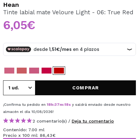
QUIERO REGISTRARME
Hean
Tinte labial mate Veloure Light - 06: True Red
Al crear una cuenta en Maquillalia.com podrás realizar
tus compras rápidamente, revisar el estado de tus
6,05€
pedidos y consultar tus operaciones anteriores.
CREAR CUENTA
COMPRAR
¡Confirma tu pedido en
18
h
:
37
m
:
18
s
y saldrá enviado desde nuestro
almacén
el día 10/08/2026
!
2 comentario(s) /
Deja tu comentario
Contenido: 7.00 ml
Precio x 100 ml: 86,43€