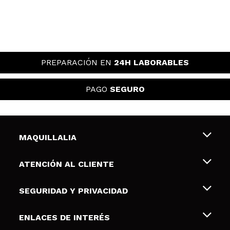
PREPARACIÓN EN
24H LABORABLES
PAGO
SEGURO
MAQUILLALIA
Sobre nosotros
ATENCIÓN AL CLIENTE
Empleo
Envíos y devoluciones
SEGURIDAD Y PRIVACIDAD
Tarjetas de Regalo
Desistimiento / Devoluciones
Terminos y condiciones de uso
ENLACES DE INTERÉS
Formas de pago
Pólitica de Privacidad