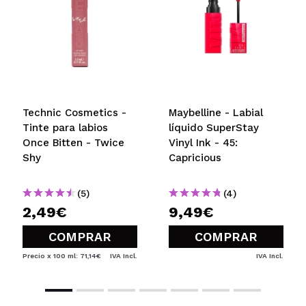
Technic Cosmetics -
Maybelline - Labial
Tinte para labios
líquido SuperStay
Once Bitten - Twice
Vinyl Ink - 45:
Shy
Capricious
(5)
(4)
2,49€
9,49€
COMPRAR
COMPRAR
Precio x 100 ml: 71,14€
IVA Incl.
IVA Incl.