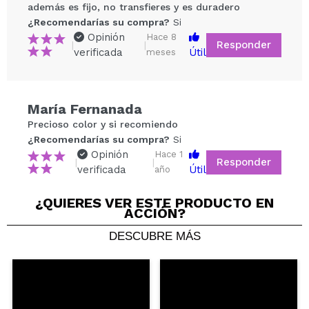
además es fijo, no transfieres y es duradero
¿Recomendarías su compra?
Si
Opinión
Hace 8
Responder
|
|
verificada
Útil
meses
Compartir un vídeo o una foto
María Fernanada
Tu vídeo podría ser el primero. Imagínatelo...
Precioso color y si recomiendo
¿Recomendarías su compra?
Si
¿Recomendarías su compra?
Si
No
Opinión
Hace 1
Responder
|
|
5/5
verificada
Útil
año
¿QUIERES VER ESTE PRODUCTO EN
ENVIAR
ACCIÓN?
DESCUBRE MÁS