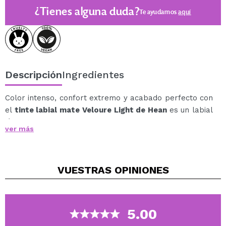
¿Tienes alguna duda?
Te ayudamos
aquí
Descripción
Ingredientes
Color intenso, confort extremo y acabado perfecto con
el
tinte labial mate Veloure Light de Hean
es un labial
líquido de textura ultraligera que ofrece una cobertura
ver más
rica y mate sin comprometer la hidratación.
Su fórmula cremosa y sedosa, enriquecida con vitamina
E, envuelve los labios como una nube, garantizando un
VUESTRAS
OPINIONES
acabado suave, aterciopelado y de larga duración, sin
sensación de sequedad.
Diseñado para quienes buscan intensidad, ligereza y
durabilidad, Veloure Light es ideal para cualquier
5.00
ocasión: desde looks naturales hasta los más