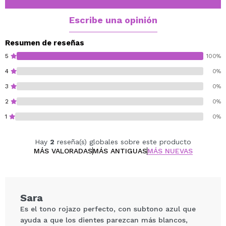
sofisticados.
Disponible en 6 tonos irresistibles:
Escribe una opinión
01 Pinky Nude – Nude rosado sutil.
02 Peachy Nude – Nude melocotón cálido.
Resumen de reseñas
03 Caramel Nude – Beige caramelo intenso.
5
100%
04 Mauve – Púrpura rosado suave.
4
0%
05 Wine Red – Rojo vino con notas de frambuesa.
3
0%
06 True Red – Rojo clásico y atemporal
2
0%
Vegan.
1
0%
Cruelty free.
Hay
2
reseña(s) globales sobre este producto
MÁS VALORADAS
MÁS ANTIGUAS
MÁS NUEVAS
Sara
Es el tono rojazo perfecto, con subtono azul que
ayuda a que los dientes parezcan más blancos,