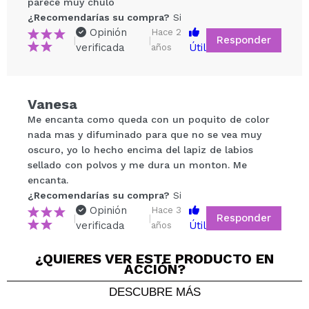
parece muy chulo
¿Recomendarías su compra?
Si
Opinión
Hace 2
Responder
|
|
verificada
Útil
años
Compartir un vídeo o una foto
Vanesa
Tu vídeo podría ser el primero. Imagínatelo...
Me encanta como queda con un poquito de color
nada mas y difuminado para que no se vea muy
oscuro, yo lo hecho encima del lapiz de labios
¿Recomendarías su compra?
Si
No
sellado con polvos y me dura un monton. Me
5/5
encanta.
¿Recomendarías su compra?
Si
Opinión
ENVIAR
Hace 3
Responder
|
|
verificada
Útil
años
¿QUIERES VER ESTE PRODUCTO EN
ACCIÓN?
Beatriz
DESCUBRE MÁS
He comprado el tono Mocha porque buscaba un