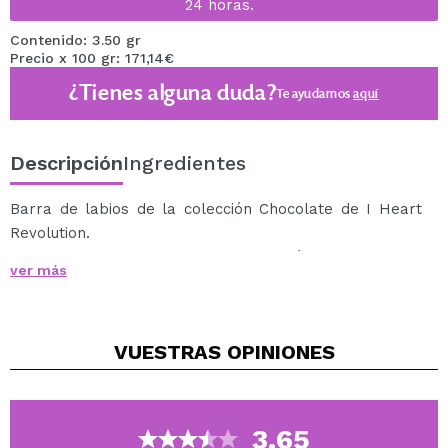
24 horas.
Contenido: 3.50 gr
Precio x 100 gr: 171,14€
¿Tienes alguna duda?
Te ayudamos
aquí
Descripción
Ingredientes
Barra de labios de la colección Chocolate de I Heart
Revolution.
Esta barra de labios tiene una fórmula suave y
ver más
cremosa, además está enriquecida con extracto de
cacao, ideal para nutrir e hidratar los labios.
Tienen un delicioso aroma a chocolate.
VUESTRAS
OPINIONES
Esta colección de labiales está diseñada en tonos nude
para que selecciones el que más te guste.
Cruelty free.
Vegan.
3.65