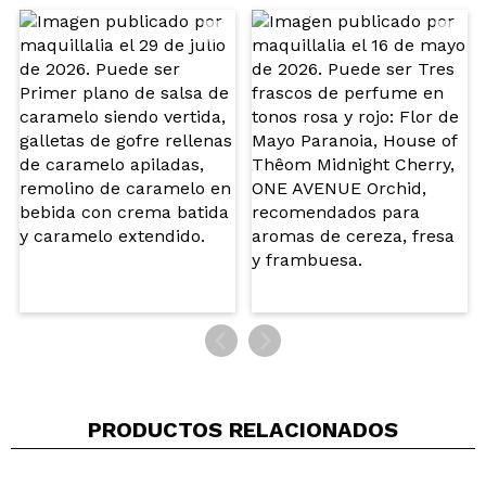
marrón muy oscuro pero en barra. No lo
recomiendo para nada: MUY poco pigmentado, no
es mate, no unifica... mi truco para gastarlo y darle
algún uso es utilizar un perfilador marrón o un
labial líquido de un color similar y pintar todo el
labio, y luego dar una pasada con este para darle
un poco de brillo. Pero si estás buscando un labial
marrón oscuro con subtono frío que sea
pigmentado y unifique sin quedar parches... no lo
compres.
¿Recomendarías su compra?
No
Opinión
Hace 4
Responder
|
|
verificada
Útil
años
PRODUCTOS RELACIONADOS