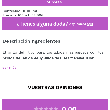
24 horas
Contenido: 10.00 ml
Precio x 100 ml: 59,90€
¿Tienes alguna duda?
Te ayudamos
aquí
Descripción
Ingredientes
El brillo definitivo para los labios más jugosos con los
brillos de labios Jelly Juice de I Heart Revolution.
¡A disfrutar! Estas fórmulas labiales Jelly Juice añaden
ver más
un toque de color a tu colección de brillos.
Disponibles en varias fragancias afrutadas.
Cada gloss a base de agua contiene ácido hialurónico y
VUESTRAS
OPINIONES
vitamina E para suavizar, hidratar y dar brillo a tus
labios.
¿Y lo mejor? Todos vienen con el colgante de gelatina
de fruta más bonito a juego.
0.00