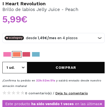
QUIERO REGISTRARME
I Heart Revolution
Brillo de labios Jelly Juice - Peach
Al crear una cuenta en Maquillalia.com podrás realizar
tus compras rápidamente, revisar el estado de tus
5,99€
pedidos y consultar tus operaciones anteriores.
CREAR CUENTA
COMPRAR
¡Confirma tu pedido en
22
h
:
52
m
:
51
s
y saldrá enviado desde nuestro
almacén
mañana
!
0 comentario(s) /
Deja tu comentario
Este producto
ha sido vendido 1 veces
en las últimas