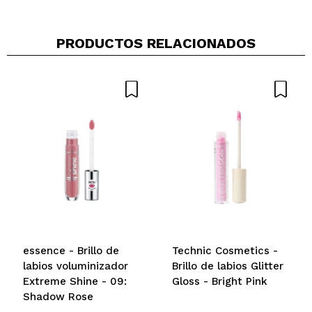
PRODUCTOS RELACIONADOS
Compartir un vídeo o una foto
Tu vídeo podría ser el primero. Imagínatelo...
¿Recomendarías su compra?
Si
No
5/5
ENVIAR
essence - Brillo de
Technic Cosmetics -
labios voluminizador
Brillo de labios Glitter
Extreme Shine - 09:
Gloss - Bright Pink
Shadow Rose