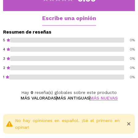
Cruelty free.
Vegan.
Escribe una opinión
Resumen de reseñas
5
0%
4
0%
3
0%
2
0%
1
0%
Hay
0
reseña(s) globales sobre este producto
MÁS VALORADAS
MÁS ANTIGUAS
MÁS NUEVAS
No hay opiniones en español. ¡Sé el primero en
opinar!