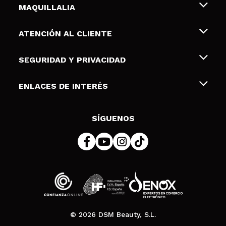
MAQUILLALIA
Sobre nosotros
ATENCIÓN AL CLIENTE
Empleo
Envíos y devoluciones
SEGURIDAD Y PRIVACIDAD
Tarjetas de Regalo
Desistimiento / Devoluciones
Terminos y condiciones de uso
ENLACES DE INTERÉS
Formas de pago
Pólitica de Privacidad
Contacto
Descuento Estudiantes
Política de cookies
SÍGUENOS
Resolución de litigios en línea (ODR)
© 2026 DSM Beauty, S.L.