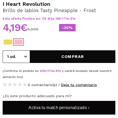
QUIERO REGISTRARME
I Heart Revolution
Brillo de labios Tasty Pineapple - Frost
Al crear una cuenta en Maquillalia.com podrás realizar
tus compras rápidamente, revisar el estado de tus
Esta oferta finaliza en:
03
días
18
h
:
17
m
:
41
s
pedidos y consultar tus operaciones anteriores.
4,19€
-30%
5,99€
CREAR CUENTA
COMPRAR
¡Confirma tu pedido en
05
h
:
17
m
:
41
s
y saldrá enviado desde nuestro
almacén
hoy
!
0 comentario(s) /
Deja tu comentario
¿Es este producto adecuado para mí?
Activa tu match personalizado ›