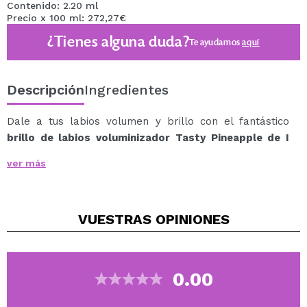
Contenido: 2.20 ml
Precio x 100 ml: 272,27€
¿Tienes alguna duda?
Te ayudamos
aquí
Descripción
Ingredientes
Dale a tus labios volumen y brillo con el fantástico
brillo de labios voluminizador Tasty Pineapple de I
Heart Revolution
.
ver más
Este brillo de labios voluminizador deja tus labios con
un aspecto más carnoso y proporciona una sensación
de frescura en los labios.
VUESTRAS
OPINIONES
Cruelty Free
Vegan
0.00