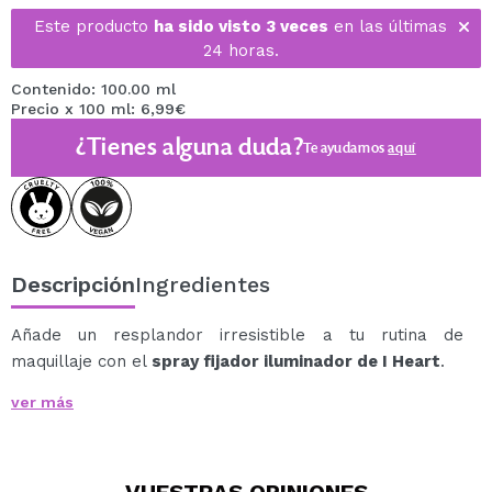
Este producto
ha sido visto 3 veces
en las últimas
24 horas.
Contenido: 100.00 ml
Precio x 100 ml: 6,99€
¿Tienes alguna duda?
Te ayudamos
aquí
Descripción
Ingredientes
Añade un resplandor irresistible a tu rutina de
maquillaje con el
spray fijador iluminador de I Heart
.
Infundido con ingredientes súper potenciados, este
ver más
spray fijador no solo ilumina tu base, sino que también
asegura que tu maquillaje se mantenga intacto con un
acabado luminoso y de rocío.