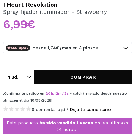
QUIERO REGISTRARME
I Heart Revolution
Spray fijador iluminador - Strawberry
Al crear una cuenta en Maquillalia.com podrás realizar
tus compras rápidamente, revisar el estado de tus
6,99€
pedidos y consultar tus operaciones anteriores.
CREAR CUENTA
COMPRAR
¡Confirma tu pedido en
20
h
:
12
m
:
13
s
y saldrá enviado desde nuestro
almacén
el día 10/08/2026
!
0 comentario(s) /
Deja tu comentario
Este producto
ha sido vendido 1 veces
en las últimas
24 horas