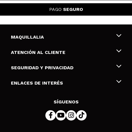
PAGO
SEGURO
MAQUILLALIA
Sobre nosotros
ATENCIÓN AL CLIENTE
Empleo
Envíos y devoluciones
SEGURIDAD Y PRIVACIDAD
Tarjetas de Regalo
Desistimiento / Devoluciones
Terminos y condiciones de uso
ENLACES DE INTERÉS
Formas de pago
Pólitica de Privacidad
Contacto
Descuento Estudiantes
Política de cookies
SÍGUENOS
Resolución de litigios en línea (ODR)