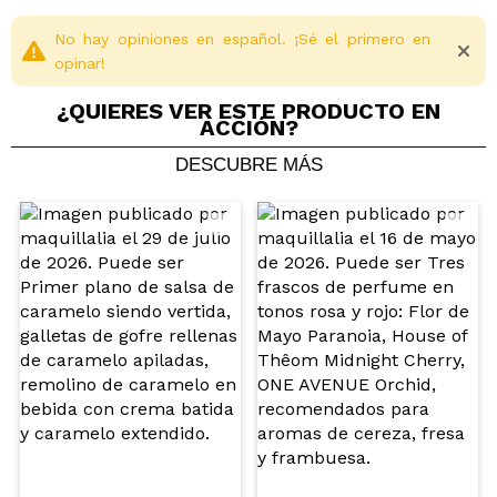
No hay opiniones en español. ¡Sé el primero en
opinar!
¿QUIERES VER ESTE PRODUCTO EN
ACCIÓN?
DESCUBRE MÁS
Compartir un vídeo o una foto
Tu vídeo podría ser el primero. Imagínatelo...
¿Recomendarías su compra?
Si
No
5/5
ENVIAR