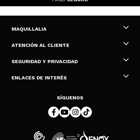
MAQUILLALIA
Sobre nosotros
ATENCIÓN AL CLIENTE
Empleo
Envíos y devoluciones
SEGURIDAD Y PRIVACIDAD
Tarjetas de Regalo
Desistimiento / Devoluciones
Terminos y condiciones de uso
ENLACES DE INTERÉS
Formas de pago
Pólitica de Privacidad
Contacto
Descuento Estudiantes
Política de cookies
SÍGUENOS
Resolución de litigios en línea (ODR)