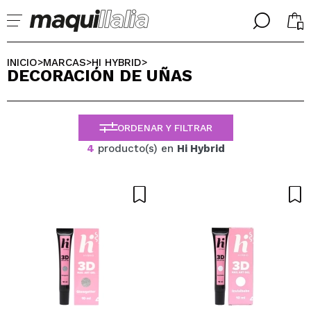
╳
╳
SELECCIONA TU IDIOMA
INICIO
MARCAS
HI HYBRID
>
>
>
DECORACIÓN DE UÑAS
Ya soy #maquilover, tengo cuenta
BIENVENIDX!
ESPAÑOL
ENGLISH
ORDENAR Y FILTRAR
FRANCES
ALEMAN
4
producto(s) en
Hi Hybrid
ITALIANO
PORTUGUESE
¿Olvidaste la contraseña?
No tengo cuenta aquí