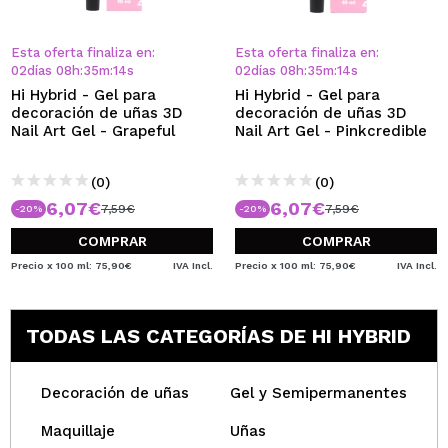
Esta oferta finaliza en:
Esta oferta finaliza en:
02
días
08
h
:
35
m
:
14
s
02
días
08
h
:
35
m
:
14
s
Hi Hybrid - Gel para
Hi Hybrid - Gel para
decoración de uñas 3D
decoración de uñas 3D
Nail Art Gel - Grapeful
Nail Art Gel - Pinkcredible
(0)
(0)
6,07€
6,07€
7,59€
7,59€
-20%
-20%
COMPRAR
COMPRAR
Precio x 100 ml: 75,90€
IVA Incl.
Precio x 100 ml: 75,90€
IVA Incl.
TODAS LAS CATEGORÍAS DE HI HYBRID
Decoración de uñas
Gel y Semipermanentes
Maquillaje
Uñas