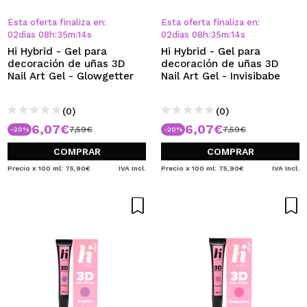
QUIERO REGISTRARME
Esta oferta finaliza en:
Esta oferta finaliza en:
Al crear una cuenta en Maquillalia.com podrás realizar
02
días
08
h
:
35
m
:
14
s
02
días
08
h
:
35
m
:
14
s
tus compras rápidamente, revisar el estado de tus
Hi Hybrid - Gel para
Hi Hybrid - Gel para
pedidos y consultar tus operaciones anteriores.
decoración de uñas 3D
decoración de uñas 3D
Nail Art Gel - Glowgetter
Nail Art Gel - Invisibabe
CREAR CUENTA
(0)
(0)
6,07€
6,07€
7,59€
7,59€
-20%
-20%
COMPRAR
COMPRAR
Precio x 100 ml: 75,90€
IVA Incl.
Precio x 100 ml: 75,90€
IVA Incl.