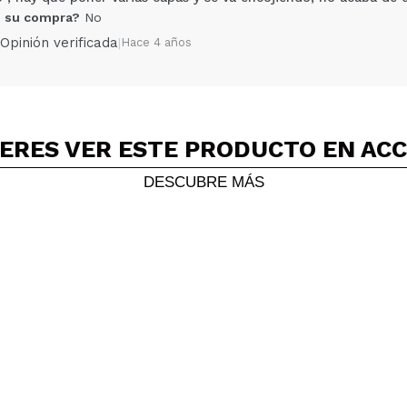
 su compra?
No
Opinión verificada
|
Hace 4 años
ERES VER ESTE PRODUCTO EN AC
Compartir un vídeo o una foto
Tu vídeo podría ser el primero. Imagínatelo...
DESCUBRE MÁS
5/
compra?
Si
No
AR