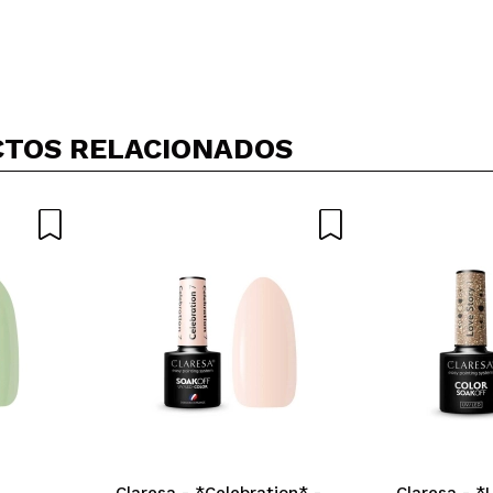
TOS RELACIONADOS
Claresa - *Celebration* -
Claresa - *