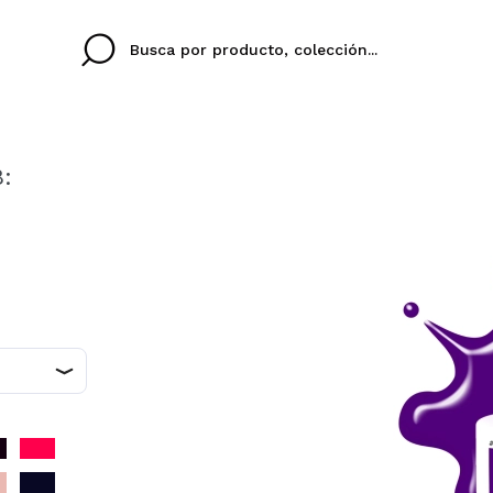
:
Cristina
Antonia
Ines
No tengo cuenta aqu
U IDIOMA
ez que
Buena experiencia
Muy bien
Spedizi
QUIER
ESPAÑOL
ENGLISH
eriencia
imballa
ajería.
elegan
colori sc
Al crear una cuenta en
rápidamente, revisar e
anteriores.