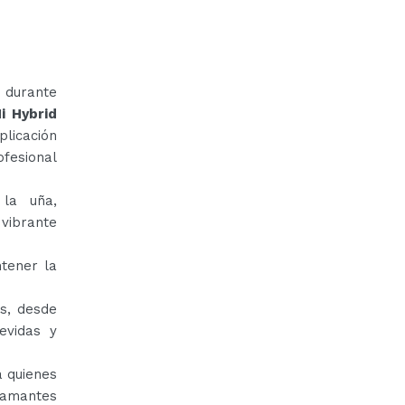
e durante
i Hybrid
licación
fesional
 la uña,
vibrante
tener la
s, desde
evidas y
 quienes
 amantes