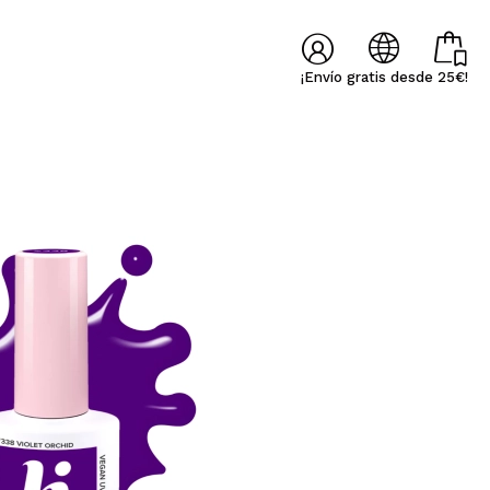
¡Envío gratis desde 25€!
╳
╳
Lúcia Fátima
Raquel
í
one veloce e ottimo
Bueno - Respuesta -
Ya es la segunda vez q
O REGISTRARME
FRANCES
ALEMAN
ITALIANO
PORTUGUESE
ggio. La palette è
Muchas gracias por tu
tengo una mala experi
te come pensavo,
valoración y confianza!
por parte de la mensaje
riventi e r...
En este caso el p...
 Maquillalia.com podrás realizar tus compras
l estado de tus pedidos y consultar tus operaciones