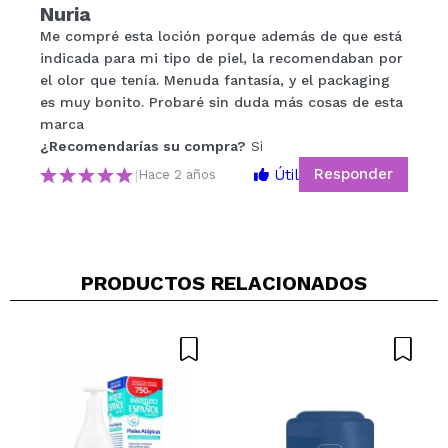
Nuria
Compartir un vídeo o una foto
Me compré esta loción porque además de que está
Tu vídeo podría ser el primero. Imagínatelo...
indicada para mi tipo de piel, la recomendaban por
el olor que tenía. Menuda fantasía, y el packaging
es muy bonito. Probaré sin duda más cosas de esta
¿Recomendarías su compra?
Si
No
marca
5/5
¿Recomendarías su compra?
Si
Responder
Útil
|
Hace 2 años
ENVIAR
PRODUCTOS RELACIONADOS