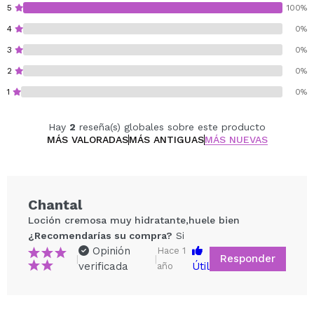
En combinación con el aceite de oliva, tiene un efecto
5
100%
calmante sobre la piel, reduciendo su irritación y
4
0%
previniendo la sequedad.
3
0%
Cruelty free.
2
0%
Vegan.
1
0%
Hay
2
reseña(s) globales sobre este producto
MÁS VALORADAS
MÁS ANTIGUAS
MÁS NUEVAS
Chantal
Loción cremosa muy hidratante,huele bien
¿Recomendarías su compra?
Si
Opinión
Hace 1
Responder
|
|
verificada
Útil
año