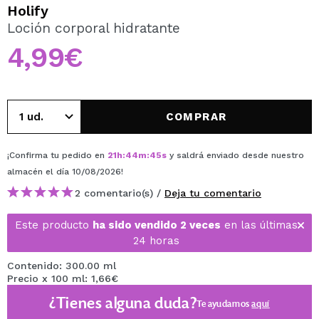
QUIERO REGISTRARME
Holify
Loción corporal hidratante
Al crear una cuenta en Maquillalia.com podrás realizar
tus compras rápidamente, revisar el estado de tus
4,99€
pedidos y consultar tus operaciones anteriores.
CREAR CUENTA
COMPRAR
¡Confirma tu pedido en
21
h
:
44
m
:
45
s
y saldrá enviado desde nuestro
almacén
el día 10/08/2026
!
2 comentario(s) /
Deja tu comentario
Este producto
ha sido vendido 2 veces
en las últimas
24 horas
Contenido: 300.00 ml
Precio x 100 ml: 1,66€
¿Tienes alguna duda?
Te ayudamos
aquí