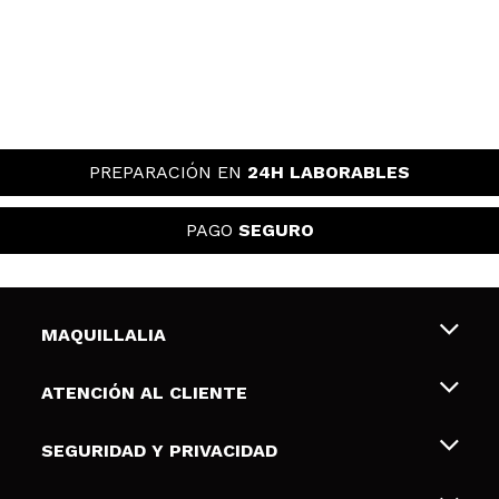
PREPARACIÓN EN
24H LABORABLES
PAGO
SEGURO
MAQUILLALIA
Sobre nosotros
ATENCIÓN AL CLIENTE
Empleo
Envíos y devoluciones
SEGURIDAD Y PRIVACIDAD
Tarjetas de Regalo
Desistimiento / Devoluciones