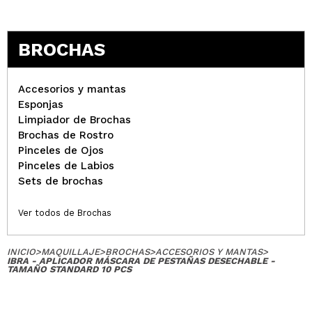
peinar pestañas con máscara y queda genial. Tened
en cuenta que puede no venir en el color de la
imagen (las nuestras venían con los pelitos
BROCHAS
amarillos) pero a mi no me importa eso
¿Recomendarías su compra?
Si
Opinión
Hace 5
Accesorios y mantas
Responder
|
|
verificada
Útil
años
Esponjas
Limpiador de Brochas
Brochas de Rostro
Pinceles de Ojos
Hallet
Pinceles de Labios
Lo compré para peinarme las cejas. Buena relación
Sets de brochas
calidad-precio
¿Recomendarías su compra?
Si
Ver todos de Brochas
Opinión
Hace 5
Responder
|
|
verificada
Útil
años
INICIO
>
MAQUILLAJE
>
BROCHAS
>
ACCESORIOS Y MANTAS
>
IBRA - APLICADOR MÁSCARA DE PESTAÑAS DESECHABLE -
TAMAÑO STANDARD 10 PCS
ana
cumplen su funcion