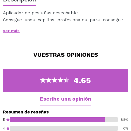
Aplicador de pestañas desechable.
Consigue unos cepillos profesionales para conseguir
unas pestañas naturales y alargadas.
ver más
Diseñadas para no dañar las pestañas.
Realizado en nylon.
Contiene 10 unidades.
VUESTRAS
OPINIONES
Longitud: 10 cm
NOTA: El color del peine puede variar.
4.65
Escribe una opinión
Resumen de reseñas
5
88%
4
0%