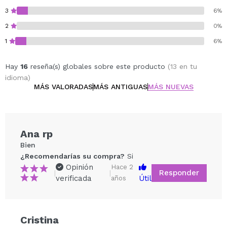
3
6%
2
0%
1
6%
Hay
16
reseña(s) globales sobre este producto
(13 en tu
idioma)
MÁS VALORADAS
MÁS ANTIGUAS
MÁS NUEVAS
Ana rp
Bien
¿Recomendarías su compra?
Si
Opinión
Hace 2
Responder
|
|
verificada
Útil
años
Cristina