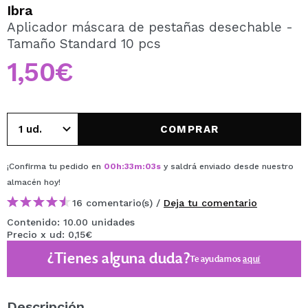
QUIERO REGISTRARME
Ibra
Aplicador máscara de pestañas desechable -
Al crear una cuenta en Maquillalia.com podrás realizar
Tamaño Standard 10 pcs
tus compras rápidamente, revisar el estado de tus
pedidos y consultar tus operaciones anteriores.
1,50€
CREAR CUENTA
COMPRAR
¡Confirma tu pedido en
00
h
:
33
m
:
02
s
y saldrá enviado desde nuestro
almacén
hoy
!
16 comentario(s) /
Deja tu comentario
Contenido: 10.00 unidades
Precio x ud: 0,15€
¿Tienes alguna duda?
Te ayudamos
aquí
Descripción