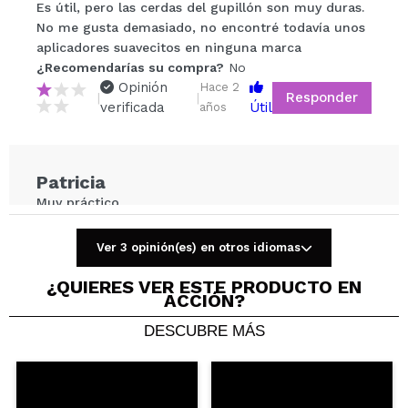
Compartir un vídeo o una foto
Es útil, pero las cerdas del gupillón son muy duras.
Tu vídeo podría ser el primero. Imagínatelo...
No me gusta demasiado, no encontré todavía unos
aplicadores suavecitos en ninguna marca
¿Recomendarías su compra?
No
¿Recomendarías su compra?
Si
No
Opinión
Hace 2
Responder
|
|
5/5
verificada
Útil
años
ENVIAR
Patricia
Muy práctico
¿Recomendarías su compra?
Si
Opinión
Hace 4
Ver 3 opinión(es) en otros idiomas
Responder
|
|
verificada
Útil
años
¿QUIERES VER ESTE PRODUCTO EN
ACCIÓN?
DESCUBRE MÁS
Silvia
Súper recomendable
¿Recomendarías su compra?
Si
Opinión
Hace 4
Responder
|
|