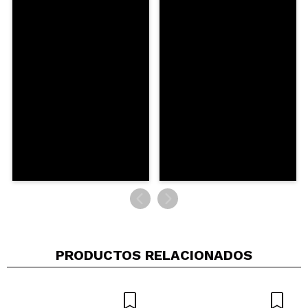
¿Recomendarías su compra?
Si
No
5/5
ENVIAR
PRODUCTOS RELACIONADOS