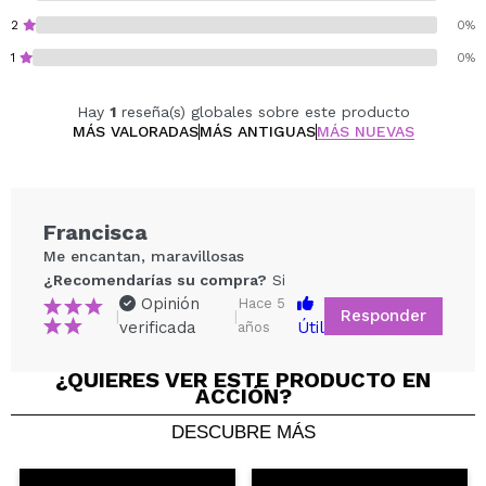
2
0%
1
0%
Hay
1
reseña(s) globales sobre este producto
MÁS VALORADAS
MÁS ANTIGUAS
MÁS NUEVAS
Francisca
Me encantan, maravillosas
¿Recomendarías su compra?
Si
Opinión
Hace 5
Responder
|
|
verificada
Útil
años
¿QUIERES VER ESTE PRODUCTO EN
ACCIÓN?
DESCUBRE MÁS
Compartir un vídeo o una foto
Tu vídeo podría ser el primero. Imagínatelo...