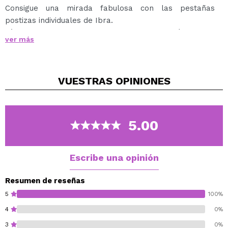
Consigue una mirada fabulosa con las pestañas
postizas individuales de Ibra.
Fáciles de aplicar, fabricadas en pelo sintético, son
ver más
confortables y fáciles de llevar.
Los mechones te aportan un efecto de doble volumen.
VUESTRAS
OPINIONES
5.00
Escribe una opinión
Resumen de reseñas
5
100%
4
0%
3
0%