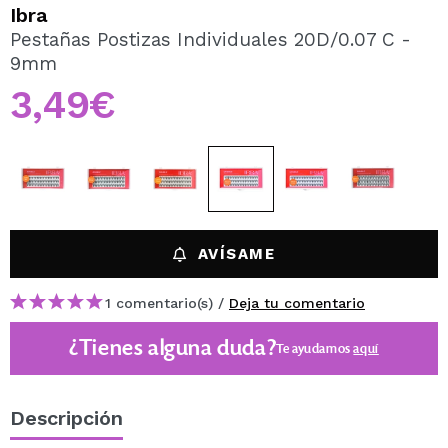
QUIERO REGISTRARME
Ibra
Pestañas Postizas Individuales 20D/0.07 C -
Al crear una cuenta en Maquillalia.com podrás realizar
9mm
tus compras rápidamente, revisar el estado de tus
pedidos y consultar tus operaciones anteriores.
3,49€
CREAR CUENTA
AVÍSAME
1 comentario(s) /
Deja tu comentario
¿Tienes alguna duda?
Te ayudamos
aquí
Descripción