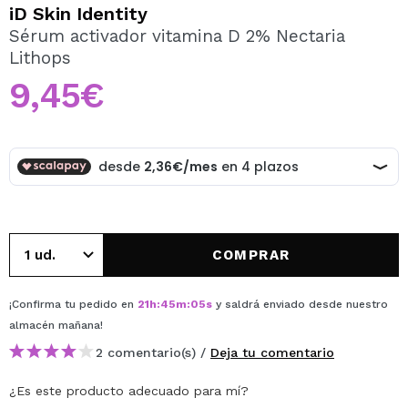
QUIERO REGISTRARME
iD Skin Identity
Sérum activador vitamina D 2% Nectaria
Al crear una cuenta en Maquillalia.com podrás realizar
Lithops
tus compras rápidamente, revisar el estado de tus
pedidos y consultar tus operaciones anteriores.
9,45€
CREAR CUENTA
COMPRAR
¡Confirma tu pedido en
21
h
:
45
m
:
05
s
y saldrá enviado desde nuestro
almacén
mañana
!
2 comentario(s) /
Deja tu comentario
¿Es este producto adecuado para mí?