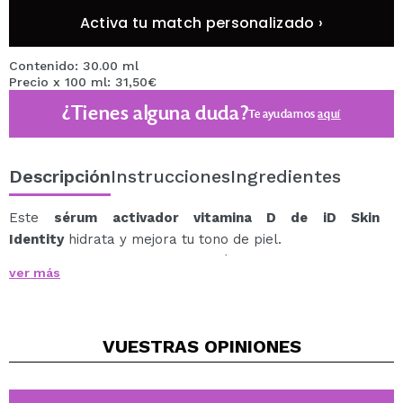
Activa tu match personalizado ›
Contenido: 30.00 ml
Precio x 100 ml: 31,50€
¿Tienes alguna duda?
Te ayudamos
aquí
Descripción
Instrucciones
Ingredientes
Este
sérum activador vitamina D de iD Skin
Identity
hidrata y mejora tu tono de piel.
El complejo activo de este sérum es
2% Nectaria
ver más
Lithops,
un ingrediente activo que potencia la
producción de vitamina D en las células de la piel.
Además, este complejo mejora tu piel aportando
VUESTRAS
OPINIONES
hidratación, mejorando la oxigenación, la
microcirculación, el tono y la textura de la piel.