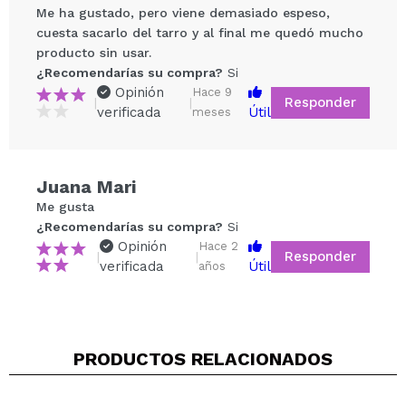
Me ha gustado, pero viene demasiado espeso,
cuesta sacarlo del tarro y al final me quedó mucho
producto sin usar.
¿Recomendarías su compra?
Si
Opinión
Hace 9
Responder
|
|
verificada
Útil
meses
Compartir un vídeo o una foto
Juana Mari
Tu vídeo podría ser el primero. Imagínatelo...
Me gusta
¿Recomendarías su compra?
Si
¿Recomendarías su compra?
Si
No
Opinión
Hace 2
Responder
|
|
5/5
verificada
Útil
años
ENVIAR
PRODUCTOS RELACIONADOS