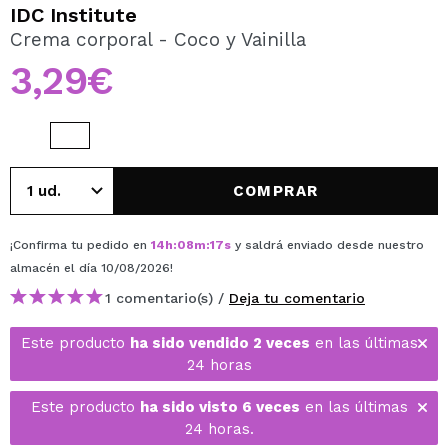
QUIERO REGISTRARME
IDC Institute
Crema corporal - Coco y Vainilla
Al crear una cuenta en Maquillalia.com podrás realizar
tus compras rápidamente, revisar el estado de tus
3,29€
pedidos y consultar tus operaciones anteriores.
CREAR CUENTA
COMPRAR
¡Confirma tu pedido en
14
h
:
08
m
:
17
s
y saldrá enviado desde nuestro
almacén
el día 10/08/2026
!
1 comentario(s) /
Deja tu comentario
Este producto
ha sido vendido 2 veces
en las últimas
24 horas
Este producto
ha sido visto 6 veces
en las últimas
24 horas.