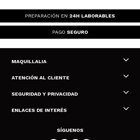
PREPARACIÓN EN
24H LABORABLES
PAGO
SEGURO
MAQUILLALIA
Sobre nosotros
ATENCIÓN AL CLIENTE
Empleo
Envíos y devoluciones
SEGURIDAD Y PRIVACIDAD
Tarjetas de Regalo
Desistimiento / Devoluciones
Terminos y condiciones de uso
ENLACES DE INTERÉS
Formas de pago
Pólitica de Privacidad
Contacto
Descuento Estudiantes
Política de cookies
SÍGUENOS
Resolución de litigios en línea (ODR)