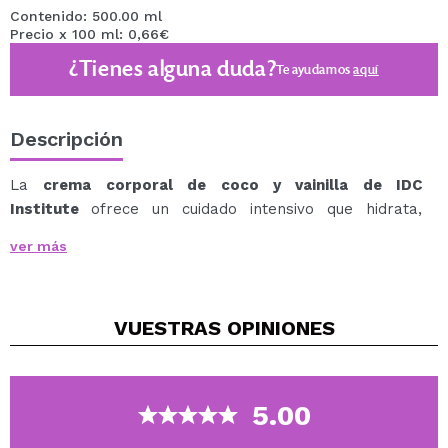
Contenido: 500.00 ml
Precio x 100 ml: 0,66€
¿Tienes alguna duda?
Te ayudamos
aquí
Descripción
La
crema corporal de coco y vainilla de IDC
Institute
ofrece un cuidado intensivo que hidrata,
suaviza y calma la piel.
ver más
Gracias al aceite de coco, proporciona una hidratación
profunda, ideal para pieles secas que necesitan
nutrición extra.
VUESTRAS
OPINIONES
El extracto de vainilla, con sus propiedades calmantes,
deja la piel sedosa y con una agradable sensación de
confort.
Su textura ligera se absorbe rápidamente, aportando
5.00
suavidad inmediata sin dejar sensación grasa. Perfecta