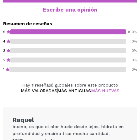
para el cuidado diario.
Beneficios clave:
Escribe una opinión
Hidratación profunda con aceite de coco.
El extracto de vainilla suaviza y calma la piel.
Resumen de reseñas
Nutre intensamente, ideal para pieles secas.
5
100%
Fórmula ligera y de rápida absorción.
4
0%
Aporta suavidad y confort duradero.
3
0%
Consigue una piel hidratada, suave y calmada, envuelta
en el delicado aroma de coco y vainilla.
2
0%
1
0%
Hay
1
reseña(s) globales sobre este producto
MÁS VALORADAS
MÁS ANTIGUAS
MÁS NUEVAS
Raquel
bueno, es que el olor huele desde lejos, hidrata en
profundidad y encima trae mucha cantidad,