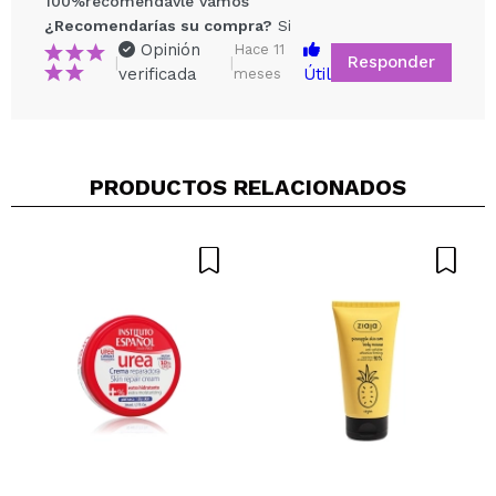
100%recomendavle vamos
¿Recomendarías su compra?
Si
Opinión
Hace 11
Responder
|
|
verificada
Útil
meses
Compartir un vídeo o una foto
Tu vídeo podría ser el primero. Imagínatelo...
PRODUCTOS RELACIONADOS
¿Recomendarías su compra?
Si
No
5/5
ENVIAR