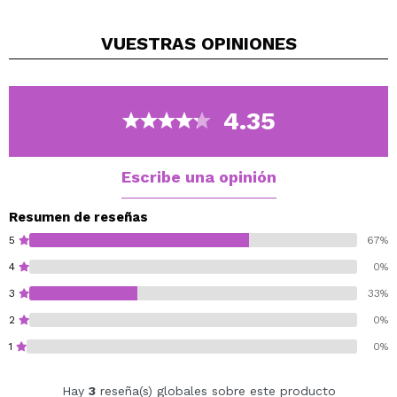
del rostro.
El
aloe vera
ayuda a hidratar y retener la humedad en
VUESTRAS
OPINIONES
la piel.
Tiene el tamaño perfecto para llevartelo en el bolso,
podrás desmaquillarte fácilmente en cualquier lugar.
4.35
Escribe una opinión
Resumen de reseñas
5
67%
4
0%
3
33%
2
0%
1
0%
Hay
3
reseña(s) globales sobre este producto