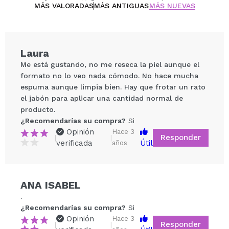
MÁS VALORADAS
MÁS ANTIGUAS
MÁS NUEVAS
Laura
Me está gustando, no me reseca la piel aunque el
formato no lo veo nada cómodo. No hace mucha
espuma aunque limpia bien. Hay que frotar un rato
el jabón para aplicar una cantidad normal de
producto.
¿Recomendarías su compra?
Si
Opinión
Hace 3
Responder
|
|
verificada
Útil
años
Compartir un vídeo o una foto
Tu vídeo podría ser el primero. Imagínatelo...
ANA ISABEL
¿Recomendarías su compra?
Si
No
.
5/5
¿Recomendarías su compra?
Si
Opinión
Hace 3
Responder
|
|