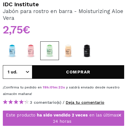
QUIERO REGISTRARME
IDC Institute
Jabón para rostro en barra - Moisturizing Aloe
Al crear una cuenta en Maquillalia.com podrás realizar
Vera
tus compras rápidamente, revisar el estado de tus
pedidos y consultar tus operaciones anteriores.
2,75€
CREAR CUENTA
COMPRAR
¡Confirma tu pedido en
19
h
:
01
m
:
22
s
y saldrá enviado desde nuestro
almacén
mañana
!
3 comentario(s) /
Deja tu comentario
Este producto
ha sido vendido 2 veces
en las últimas
24 horas