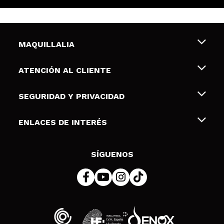
MAQUILLALIA
Sobre nosotros
ATENCIÓN AL CLIENTE
Empleo
Envíos y devoluciones
SEGURIDAD Y PRIVACIDAD
Tarjetas de Regalo
Desistimiento / Devoluciones
Terminos y condiciones de uso
ENLACES DE INTERÉS
Formas de pago
Pólitica de Privacidad
Contacto
Descuento Estudiantes
Política de cookies
SÍGUENOS
Resolución de litigios en línea (ODR)