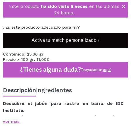
Este producto
ha sido visto 8 veces
en las últimas
24 horas.
¿Es este producto adecuado para mí?
Activa tu match personalizado ›
Contenido: 25.00 gr
Precio x 100 gr: 11,00€
¿Tienes alguna duda?
Te ayudamos
aquí
Descripción
Ingredientes
Descubre el jabón para rostro en barra de IDC
Institute.
Este jabón en barra hace que su aplicación sea fácil y
ver más
cómodo, perfecto para aplicar en zonas específicas